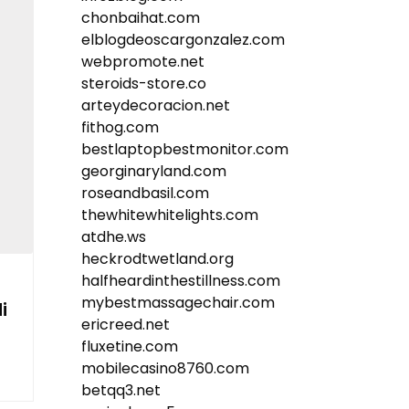
chonbaihat.com
elblogdeoscargonzalez.com
webpromote.net
steroids-store.co
arteydecoracion.net
fithog.com
bestlaptopbestmonitor.com
georginaryland.com
roseandbasil.com
thewhitewhitelights.com
atdhe.ws
heckrodtwetland.org
halfheardinthestillness.com
mybestmassagechair.com
i
ericreed.net
fluxetine.com
mobilecasino8760.com
betqq3.net