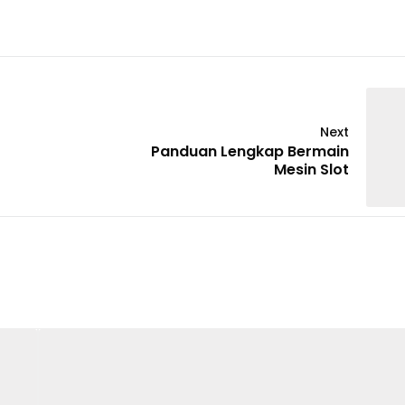
Next
Panduan Lengkap Bermain
Mesin Slot