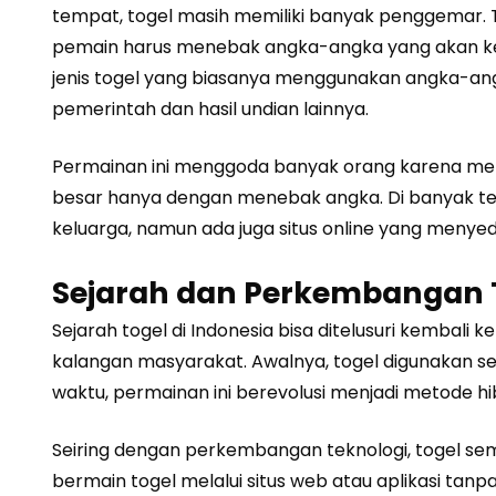
tempat, togel masih memiliki banyak penggemar. Tog
pemain harus menebak angka-angka yang akan kelu
jenis togel yang biasanya menggunakan angka-an
pemerintah dan hasil undian lainnya.
Permainan ini menggoda banyak orang karena m
besar hanya dengan menebak angka. Di banyak tem
keluarga, namun ada juga situs online yang menyed
Sejarah dan Perkembangan 
Sejarah togel di Indonesia bisa ditelusuri kembali k
kalangan masyarakat. Awalnya, togel digunakan s
waktu, permainan ini berevolusi menjadi metode h
Seiring dengan perkembangan teknologi, togel sema
bermain togel melalui situs web atau aplikasi tanp