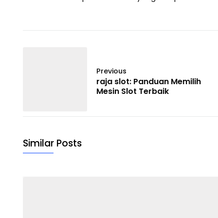
Previous
raja slot: Panduan Memilih
Mesin Slot Terbaik
Similar Posts