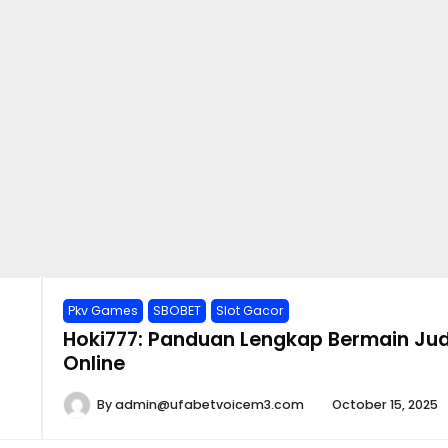
Pkv Games
SBOBET
Slot Gacor
Hoki777: Panduan Lengkap Bermain Jud
Online
By
admin@ufabetvoicem3.com
October 15, 2025