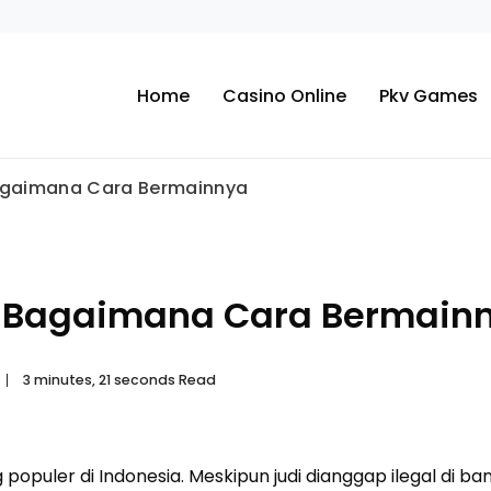
Home
Casino Online
Pkv Games
Bagaimana Cara Bermainnya
an Bagaimana Cara Bermain
3 minutes, 21 seconds Read
populer di Indonesia. Meskipun judi dianggap ilegal di ba