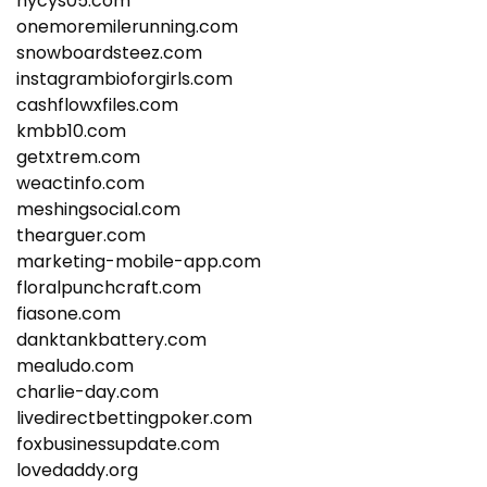
hycys05.com
onemoremilerunning.com
snowboardsteez.com
instagrambioforgirls.com
cashflowxfiles.com
kmbb10.com
getxtrem.com
weactinfo.com
meshingsocial.com
thearguer.com
marketing-mobile-app.com
floralpunchcraft.com
fiasone.com
danktankbattery.com
mealudo.com
charlie-day.com
livedirectbettingpoker.com
foxbusinessupdate.com
lovedaddy.org