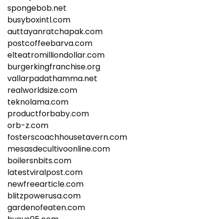
spongebob.net
busyboxintl.com
auttayanratchapak.com
postcoffeebarva.com
elteatromilliondollar.com
burgerkingfranchise.org
vallarpadathamma.net
realworldsize.com
teknolama.com
productforbaby.com
orb-z.com
fosterscoachhousetavern.com
mesasdecultivoonline.com
boilersnbits.com
latestviralpost.com
newfreearticle.com
blitzpowerusa.com
gardenofeaten.com