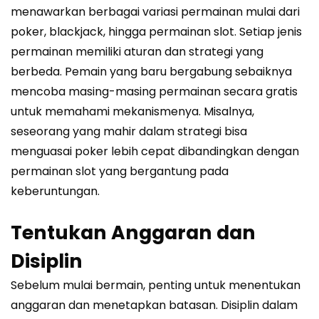
menawarkan berbagai variasi permainan mulai dari
poker, blackjack, hingga permainan slot. Setiap jenis
permainan memiliki aturan dan strategi yang
berbeda. Pemain yang baru bergabung sebaiknya
mencoba masing-masing permainan secara gratis
untuk memahami mekanismenya. Misalnya,
seseorang yang mahir dalam strategi bisa
menguasai poker lebih cepat dibandingkan dengan
permainan slot yang bergantung pada
keberuntungan.
Tentukan Anggaran dan
Disiplin
Sebelum mulai bermain, penting untuk menentukan
anggaran dan menetapkan batasan. Disiplin dalam