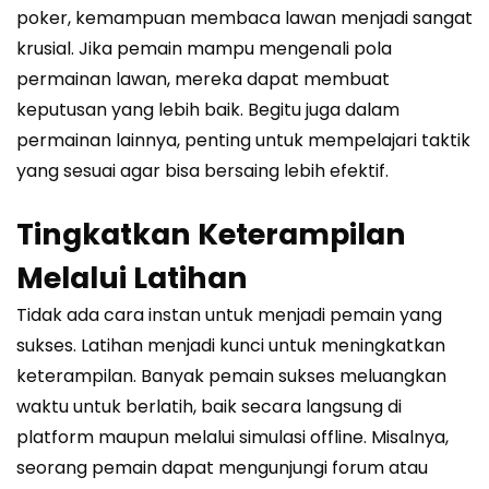
poker, kemampuan membaca lawan menjadi sangat
krusial. Jika pemain mampu mengenali pola
permainan lawan, mereka dapat membuat
keputusan yang lebih baik. Begitu juga dalam
permainan lainnya, penting untuk mempelajari taktik
yang sesuai agar bisa bersaing lebih efektif.
Tingkatkan Keterampilan
Melalui Latihan
Tidak ada cara instan untuk menjadi pemain yang
sukses. Latihan menjadi kunci untuk meningkatkan
keterampilan. Banyak pemain sukses meluangkan
waktu untuk berlatih, baik secara langsung di
platform maupun melalui simulasi offline. Misalnya,
seorang pemain dapat mengunjungi forum atau