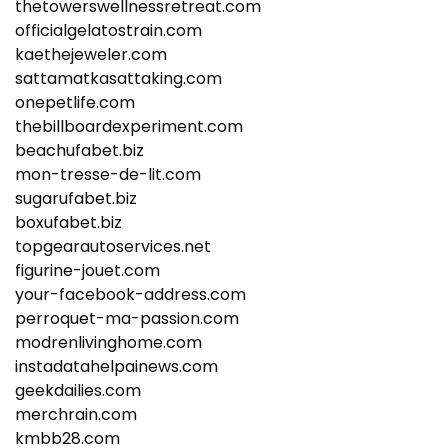
thetowerswellnessretreat.com
officialgelatostrain.com
kaethejeweler.com
sattamatkasattaking.com
onepetlife.com
thebillboardexperiment.com
beachufabet.biz
mon-tresse-de-lit.com
sugarufabet.biz
boxufabet.biz
topgearautoservices.net
figurine-jouet.com
your-facebook-address.com
perroquet-ma-passion.com
modrenlivinghome.com
instadatahelpainews.com
geekdailies.com
merchrain.com
kmbb28.com