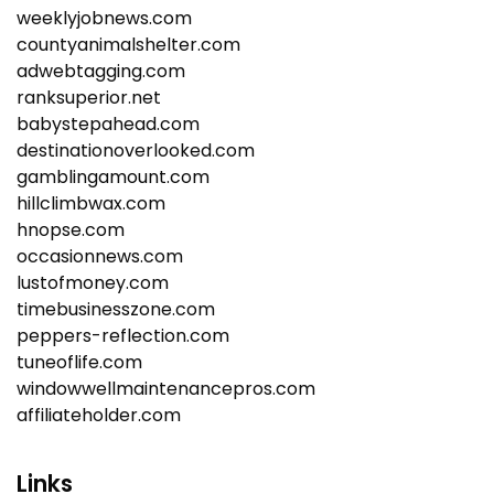
weeklyjobnews.com
countyanimalshelter.com
adwebtagging.com
ranksuperior.net
babystepahead.com
destinationoverlooked.com
gamblingamount.com
hillclimbwax.com
hnopse.com
occasionnews.com
lustofmoney.com
timebusinesszone.com
peppers-reflection.com
tuneoflife.com
windowwellmaintenancepros.com
affiliateholder.com
Links