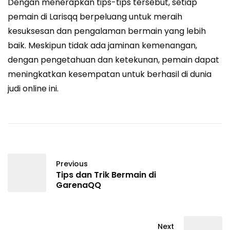
Dengan menerapkan tips-tips tersebut, setiap
pemain di Larisqq berpeluang untuk meraih
kesuksesan dan pengalaman bermain yang lebih
baik. Meskipun tidak ada jaminan kemenangan,
dengan pengetahuan dan ketekunan, pemain dapat
meningkatkan kesempatan untuk berhasil di dunia
judi online ini.
Previous
Tips dan Trik Bermain di
GarenaQQ
Next