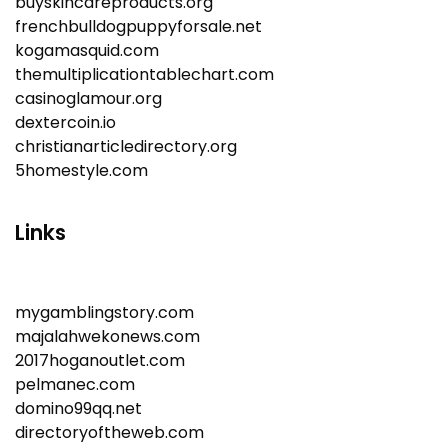
buyskincareproducts.org
frenchbulldogpuppyforsale.net
kogamasquid.com
themultiplicationtablechart.com
casinoglamour.org
dextercoin.io
christianarticledirectory.org
5homestyle.com
Links
mygamblingstory.com
majalahwekonews.com
2017hoganoutlet.com
pelmanec.com
domino99qq.net
directoryoftheweb.com