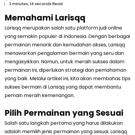
3 minutes, 14 seconds Read
Memahami Larisqq
Larisqq merupakan salah satu platform judi online
yang semakin populer di Indonesia. Dengan berbagai
permainan menarik dan kemudahan akses, Larisqq
menawarkan pengalaman bermain yang seru dan
mengasyikkan. Namun, untuk meraih sukses dalam
permainan ini, diperlukan strategi dan pemahaman
yang baik. Melalui artikel ini, kita akan membahas tips
sukses bermain di Larisqq yang dapat membantu
pemain meraih kemenangan.
Pilih Permainan yang Sesuai
Salah satu langkah pertama yang harus dilakukan
adalah memilih jenis permainan yang sesuai. Larisqq