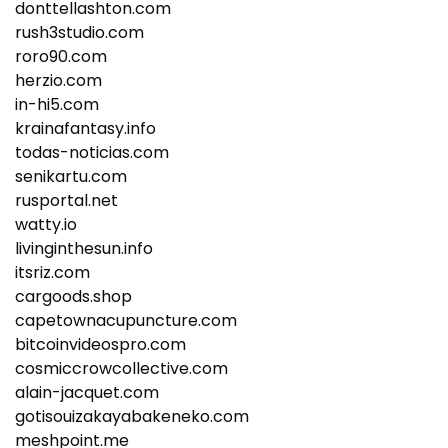
donttellashton.com
rush3studio.com
roro90.com
herzio.com
in-hi5.com
krainafantasy.info
todas-noticias.com
senikartu.com
rusportal.net
watty.io
livinginthesun.info
itsriz.com
cargoods.shop
capetownacupuncture.com
bitcoinvideospro.com
cosmiccrowcollective.com
alain-jacquet.com
gotisouizakayabakeneko.com
meshpoint.me