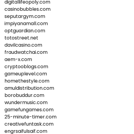
digitallifeopoly.com
casinobubbles.com
seputargym.com
impiyanamall.com
optguardian.com
totostreet.net
davilcasino.com
fraudwatchai.com
aem-x.com
cryptooblogs.com
gameuplevel.com
homethestyle.com
amuldistribution.com
borobuddur.com
wundermusic.com
gamefungames.com
25-minute-timer.com
creativefuntask.com
engrsaifulsaif.com