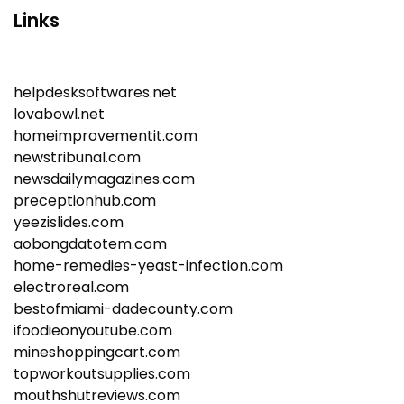
Links
helpdesksoftwares.net
lovabowl.net
homeimprovementit.com
newstribunal.com
newsdailymagazines.com
preceptionhub.com
yeezislides.com
aobongdatotem.com
home-remedies-yeast-infection.com
electroreal.com
bestofmiami-dadecounty.com
ifoodieonyoutube.com
mineshoppingcart.com
topworkoutsupplies.com
mouthshutreviews.com