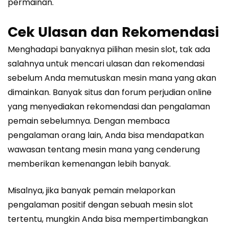
permainan.
Cek Ulasan dan Rekomendasi
Menghadapi banyaknya pilihan mesin slot, tak ada
salahnya untuk mencari ulasan dan rekomendasi
sebelum Anda memutuskan mesin mana yang akan
dimainkan. Banyak situs dan forum perjudian online
yang menyediakan rekomendasi dan pengalaman
pemain sebelumnya. Dengan membaca
pengalaman orang lain, Anda bisa mendapatkan
wawasan tentang mesin mana yang cenderung
memberikan kemenangan lebih banyak.
Misalnya, jika banyak pemain melaporkan
pengalaman positif dengan sebuah mesin slot
tertentu, mungkin Anda bisa mempertimbangkan