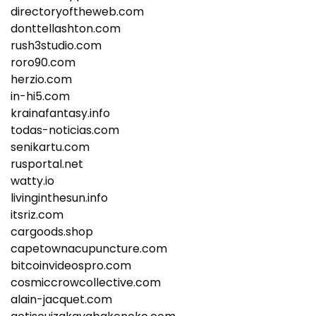
directoryoftheweb.com
donttellashton.com
rush3studio.com
roro90.com
herzio.com
in-hi5.com
krainafantasy.info
todas-noticias.com
senikartu.com
rusportal.net
watty.io
livinginthesun.info
itsriz.com
cargoods.shop
capetownacupuncture.com
bitcoinvideospro.com
cosmiccrowcollective.com
alain-jacquet.com