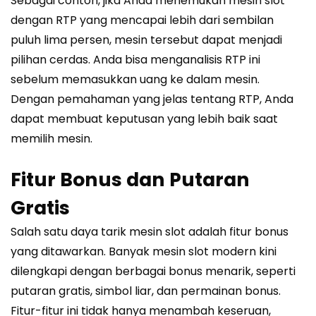
Sebagai contoh, jika Anda menemukan mesin slot
dengan RTP yang mencapai lebih dari sembilan
puluh lima persen, mesin tersebut dapat menjadi
pilihan cerdas. Anda bisa menganalisis RTP ini
sebelum memasukkan uang ke dalam mesin.
Dengan pemahaman yang jelas tentang RTP, Anda
dapat membuat keputusan yang lebih baik saat
memilih mesin.
Fitur Bonus dan Putaran
Gratis
Salah satu daya tarik mesin slot adalah fitur bonus
yang ditawarkan. Banyak mesin slot modern kini
dilengkapi dengan berbagai bonus menarik, seperti
putaran gratis, simbol liar, dan permainan bonus.
Fitur-fitur ini tidak hanya menambah keseruan,