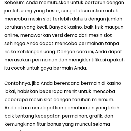
Sebelum Anda memutuskan untuk bertaruh dengan
jumlah uang yang besar, sangat disarankan untuk
mencoba mesin slot terlebih dahulu dengan jumlah
taruhan yang kecil. Banyak kasino, baik fisik maupun
online, menawarkan versi demo dari mesin slot
sehingga Anda dapat mencoba permainan tanpa
risiko kehilangan uang. Dengan cara ini, Anda dapat
merasakan permainan dan mengidentifikasi apakah
itu cocok untuk gaya bermain Anda.
Contohnya, jika Anda berencana bermain di kasino
lokal, habiskan beberapa menit untuk mencoba
beberapa mesin slot dengan taruhan minimum.
Anda akan mendapatkan pemahaman yang lebih
baik tentang kecepatan permainan, grafik, dan
kemungkinan fitur bonus yang muncul selama