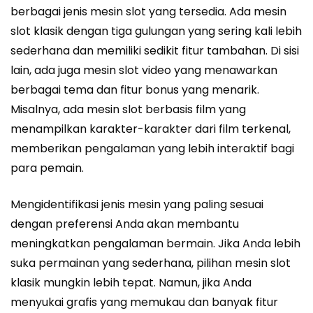
berbagai jenis mesin slot yang tersedia. Ada mesin
slot klasik dengan tiga gulungan yang sering kali lebih
sederhana dan memiliki sedikit fitur tambahan. Di sisi
lain, ada juga mesin slot video yang menawarkan
berbagai tema dan fitur bonus yang menarik.
Misalnya, ada mesin slot berbasis film yang
menampilkan karakter-karakter dari film terkenal,
memberikan pengalaman yang lebih interaktif bagi
para pemain.
Mengidentifikasi jenis mesin yang paling sesuai
dengan preferensi Anda akan membantu
meningkatkan pengalaman bermain. Jika Anda lebih
suka permainan yang sederhana, pilihan mesin slot
klasik mungkin lebih tepat. Namun, jika Anda
menyukai grafis yang memukau dan banyak fitur