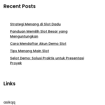
Recent Posts
Strategi Menang di Slot Dadu
Panduan Memilih Slot Besar yang
Menguntungkan
Cara Mendaftar Akun Demo Slot
Tips Menang Main Slot
Selot Demo: Solusi Praktis untuk Presentasi
Proyek
Links
asikqq