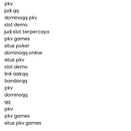
pkv
judi qq
dominoqq pkv
slot demo
judi slot terpercaya
pkv games
situs poker
dominoqq online
situs pkv
slot demo
link asikqq
bandarqq
pkv
dominoqq
qq
pkv
pkv games
situs pkv games