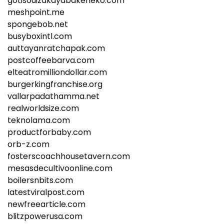
gotisouizakayabakeneko.com
meshpoint.me
spongebob.net
busyboxintl.com
auttayanratchapak.com
postcoffeebarva.com
elteatromilliondollar.com
burgerkingfranchise.org
vallarpadathamma.net
realworldsize.com
teknolama.com
productforbaby.com
orb-z.com
fosterscoachhousetavern.com
mesasdecultivoonline.com
boilersnbits.com
latestviralpost.com
newfreearticle.com
blitzpowerusa.com