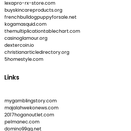
lexapro-rx-store.com
buyskincareproducts.org
frenchbulldogpuppyforsale.net
kogamasquid.com
themultiplicationtablechart.com
casinoglamour.org
dextercoin.io
christianarticledirectory.org
5homestyle.com
Links
mygamblingstory.com
majalahwekonews.com
2017hoganoutlet.com
pelmanec.com
domino99qq.net