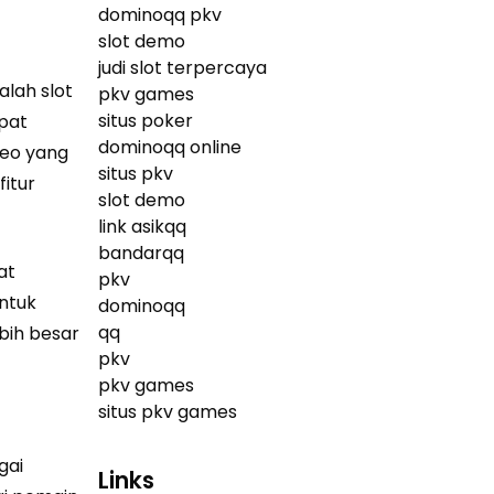
dominoqq pkv
slot demo
judi slot terpercaya
alah slot
pkv games
situs poker
apat
dominoqq online
deo yang
situs pkv
fitur
slot demo
link asikqq
bandarqq
at
pkv
ntuk
dominoqq
qq
bih besar
pkv
pkv games
situs pkv games
gai
Links