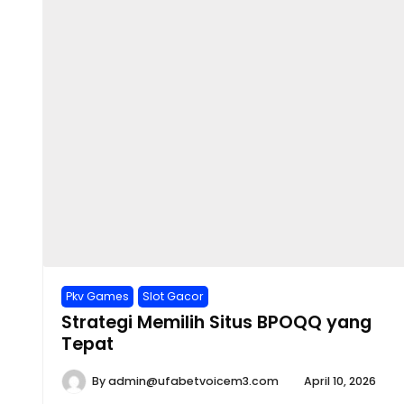
Pkv Games
Slot Gacor
Strategi Memilih Situs BPOQQ yang
Tepat
By
admin@ufabetvoicem3.com
April 10, 2026