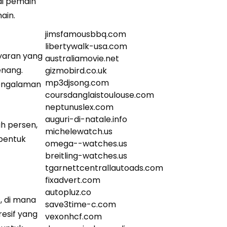
ai pemain
ain.
jimsfamousbbq.com
libertywalk-usa.com
ayaran yang
australiamovie.net
enang.
gizmobird.co.uk
mp3djsong.com
pengalaman
coursdanglaistoulouse.com
neptunuslex.com
auguri-di-natale.info
uh persen,
michelewatch.us
 bentuk
omega--watches.us
breitling-watches.us
tgarnettcentrallautoads.com
fixadvert.com
autopluz.co
, di mana
save3time-c.com
esif yang
vexonhcf.com