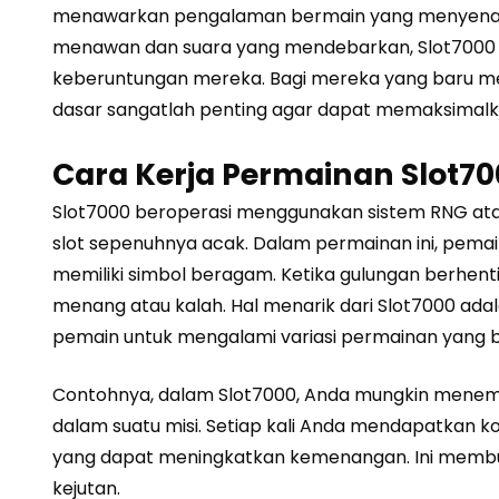
menawarkan pengalaman bermain yang menyenangk
menawan dan suara yang mendebarkan, Slot7000
keberuntungan mereka. Bagi mereka yang baru me
dasar sangatlah penting agar dapat memaksimal
Cara Kerja Permainan Slot7
Slot7000 beroperasi menggunakan sistem RNG atau 
slot sepenuhnya acak. Dalam permainan ini, pemai
memiliki simbol beragam. Ketika gulungan berhen
menang atau kalah. Hal menarik dari Slot7000 ad
pemain untuk mengalami variasi permainan yang
Contohnya, dalam Slot7000, Anda mungkin menem
dalam suatu misi. Setiap kali Anda mendapatkan 
yang dapat meningkatkan kemenangan. Ini membuat
kejutan.