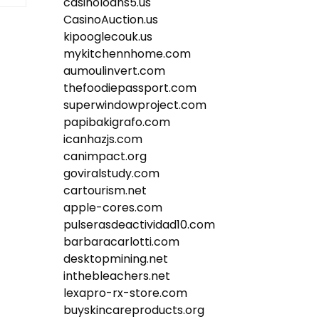
casinoloans5.us
CasinoAuction.us
kipooglecouk.us
mykitchennhome.com
aumoulinvert.com
thefoodiepassport.com
superwindowproject.com
papibakigrafo.com
icanhazjs.com
canimpact.org
goviralstudy.com
cartourism.net
apple-cores.com
pulserasdeactividad10.com
barbaracarlotti.com
desktopmining.net
inthebleachers.net
lexapro-rx-store.com
buyskincareproducts.org