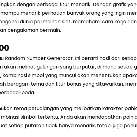
an dengan berbagai fitur menarik. Dengan grafis yan
 mampu menarik perhatian banyak orang yang ingin me
ngenal dunia permainan slot, memahami cara kerja dan 
kan pengalaman bermain.
000
Random Number Generator. Ini berarti hasil dari setia
n akan melihat gulungan yang berputar, di mana setiap 
ti, kombinasi simbol yang muncul akan menentukan apa
alah beragam tema dan fitur bonus yang ditawarkan, me
 berbeda-beda.
ukan tema petualangan yang melibatkan karakter pah
kombinasi simbol tertentu, Anda akan mendapatkan poin 
 setiap putaran tidak hanya menarik, tetapi juga pen