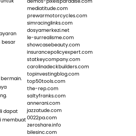
f untuk
demos-pixelsparadise.com
mediatitude.com
prewarmotorcycles.com
simracinglinks.com
dosyamerkezi.net
bayaran
le-surrealisme.com
 besar
showcasebeauty.com
insurancepolicyexpert.com
statkeycompany.com
carolinadeckbuilders.com
topinvestingblog.com
 bermain.
top50tools.com
nya
the-rep.com
ng.
saltyfranks.com
annerani.com
jazzatude.com
li dapat
0022pa.com
ai membuat
zeroshare.info
bilesinc.com