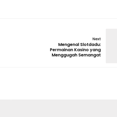
Next
Mengenal Slotdadu:
Permainan Kasino yang
Menggugah Semangat