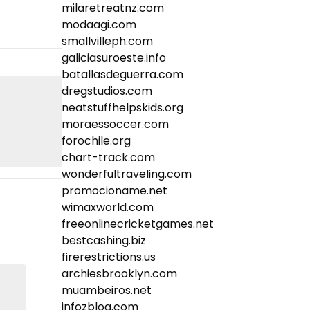
milaretreatnz.com
modaagi.com
smallvilleph.com
galiciasuroeste.info
batallasdeguerra.com
dregstudios.com
neatstuffhelpskids.org
moraessoccer.com
forochile.org
chart-track.com
wonderfultraveling.com
promocioname.net
wimaxworld.com
freeonlinecricketgames.net
bestcashing.biz
firerestrictions.us
archiesbrooklyn.com
muambeiros.net
infozblog.com