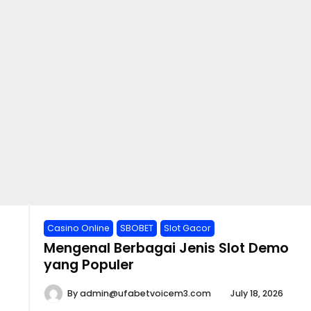
Casino Online
SBOBET
Slot Gacor
Mengenal Berbagai Jenis Slot Demo
yang Populer
By
admin@ufabetvoicem3.com
July 18, 2026