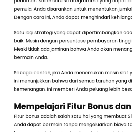
pedoman. Salah satu strategi utama yang dapat 
pemula, Anda disarankan untuk menentukan jumla
Dengan cara ini, Anda dapat menghindari kehilang
Satu lagi strategi yang dapat dipertimbangkan ad
baik. Mesin dengan persentase pembayaran tinggi
Meski tidak ada jaminan bahwa Anda akan menan
bermain Anda.
Sebagai contoh, jika Anda menemukan mesin slot ya
ini menunjukkan bahwa dari semua taruhan yang d
kemenangan. Ini memberi Anda peluang lebih bes
Mempelajari Fitur Bonus dan
Fitur bonus adalah salah satu hal yang membuat S
Anda dapat bermain tanpa mengeluarkan biaya ta