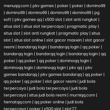
menuqq.com
|
pkv games
|
poker
|
poker
|
domino99
|
domino99
|
domino99
|
domino99
|
domino99
|
pg
soft
|
pkv games qq
|
x500 slot
|
slot anti rungkat
|
situs slot
|
situs slot terpercaya
|
pragmatic play
|
situs slot
|
slot anti rungkat
|
pragmatic play
|
situs
slot
|
situs slot online
|
slot gacor maxwin
|
slot gacor
resmi
|
bandarqq login
|
bandarqq login
|
qq poker
|
bandarqq login
|
bandarqq login
|
bandarqq login
|
qq
poker
|
qq poker
|
qq poker
|
dominoqq login
|
dominoqq login
|
dominoqq login
|
pkv qq
|
pkv
games bandarqq
|
pkv games bandarqq
|
qq poker
|
qq poker
|
qq poker
|
slot gacor resmi
|
judi bola
terpercaya
|
judi bola terpercaya
|
judi bola
terpercaya
|
situs judi bola resmi
|
murniqq.com
|
hematqq.com
|
qq poker online
|
judi bola
terpercaya
|
poker
|
x500 slot
|
slot77