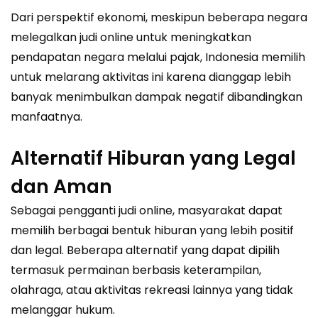
Dari perspektif ekonomi, meskipun beberapa negara
melegalkan judi online untuk meningkatkan
pendapatan negara melalui pajak, Indonesia memilih
untuk melarang aktivitas ini karena dianggap lebih
banyak menimbulkan dampak negatif dibandingkan
manfaatnya.
Alternatif Hiburan yang Legal
dan Aman
Sebagai pengganti judi online, masyarakat dapat
memilih berbagai bentuk hiburan yang lebih positif
dan legal. Beberapa alternatif yang dapat dipilih
termasuk permainan berbasis keterampilan,
olahraga, atau aktivitas rekreasi lainnya yang tidak
melanggar hukum.