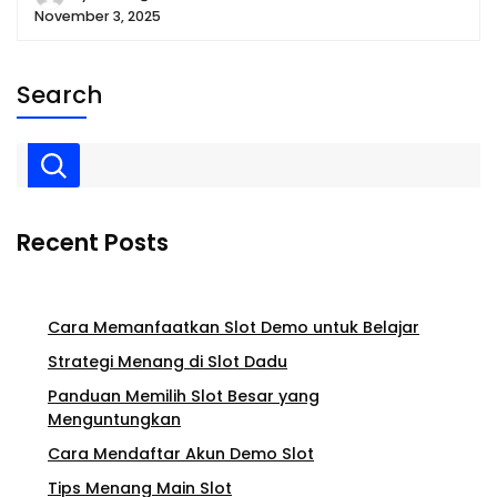
November 3, 2025
Search
Recent Posts
Cara Memanfaatkan Slot Demo untuk Belajar
Strategi Menang di Slot Dadu
Panduan Memilih Slot Besar yang
Menguntungkan
Cara Mendaftar Akun Demo Slot
Tips Menang Main Slot