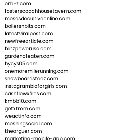
orb-z.com
fosterscoachhousetavern.com
mesasdecultivoonline.com
boilersnbits.com
latestviralpost.com
newfreearticle.com
blitzpowerusa.com
gardenofeaten.com
hycys05.com
onemoremilerunning.com
snowboardsteez.com
instagrambioforgirls.com
cashflowxfiles.com
kmbb10.com
getxtrem.com
weactinfo.com
meshingsocial.com
thearguer.com
marketing-mobile-app.com