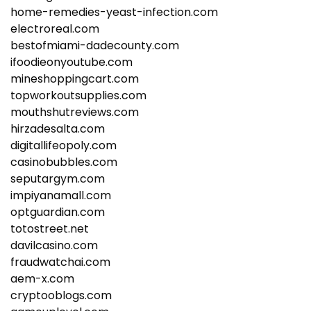
home-remedies-yeast-infection.com
electroreal.com
bestofmiami-dadecounty.com
ifoodieonyoutube.com
mineshoppingcart.com
topworkoutsupplies.com
mouthshutreviews.com
hirzadesalta.com
digitallifeopoly.com
casinobubbles.com
seputargym.com
impiyanamall.com
optguardian.com
totostreet.net
davilcasino.com
fraudwatchai.com
aem-x.com
cryptooblogs.com