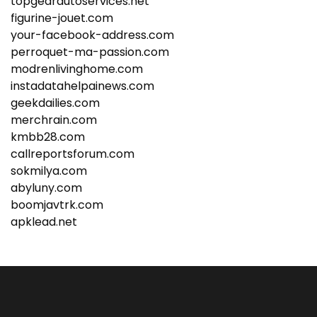
topgearautoservices.net
figurine-jouet.com
your-facebook-address.com
perroquet-ma-passion.com
modrenlivinghome.com
instadatahelpainews.com
geekdailies.com
merchrain.com
kmbb28.com
callreportsforum.com
sokmilya.com
abyluny.com
boomjavtrk.com
apklead.net