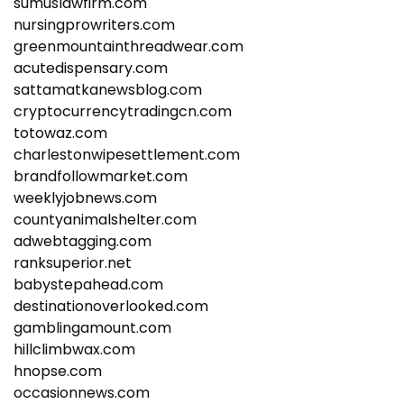
sumuslawfirm.com
nursingprowriters.com
greenmountainthreadwear.com
acutedispensary.com
sattamatkanewsblog.com
cryptocurrencytradingcn.com
totowaz.com
charlestonwipesettlement.com
brandfollowmarket.com
weeklyjobnews.com
countyanimalshelter.com
adwebtagging.com
ranksuperior.net
babystepahead.com
destinationoverlooked.com
gamblingamount.com
hillclimbwax.com
hnopse.com
occasionnews.com