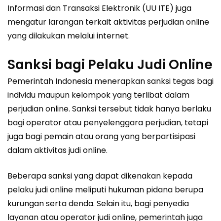
Informasi dan Transaksi Elektronik (UU ITE) juga
mengatur larangan terkait aktivitas perjudian online
yang dilakukan melalui internet.
Sanksi bagi Pelaku Judi Online
Pemerintah Indonesia menerapkan sanksi tegas bagi
individu maupun kelompok yang terlibat dalam
perjudian online. Sanksi tersebut tidak hanya berlaku
bagi operator atau penyelenggara perjudian, tetapi
juga bagi pemain atau orang yang berpartisipasi
dalam aktivitas judi online.
Beberapa sanksi yang dapat dikenakan kepada
pelaku judi online meliputi hukuman pidana berupa
kurungan serta denda. Selain itu, bagi penyedia
layanan atau operator judi online, pemerintah juga