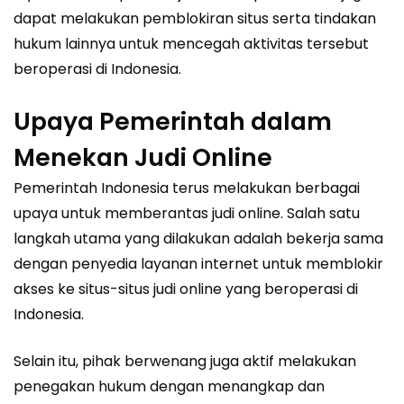
dapat melakukan pemblokiran situs serta tindakan
hukum lainnya untuk mencegah aktivitas tersebut
beroperasi di Indonesia.
Upaya Pemerintah dalam
Menekan Judi Online
Pemerintah Indonesia terus melakukan berbagai
upaya untuk memberantas judi online. Salah satu
langkah utama yang dilakukan adalah bekerja sama
dengan penyedia layanan internet untuk memblokir
akses ke situs-situs judi online yang beroperasi di
Indonesia.
Selain itu, pihak berwenang juga aktif melakukan
penegakan hukum dengan menangkap dan