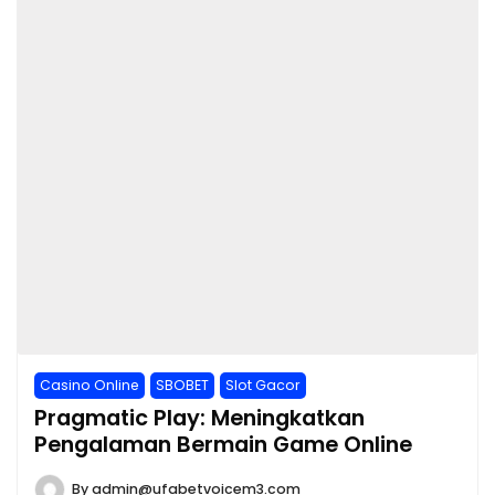
Casino Online
SBOBET
Slot Gacor
Pragmatic Play: Meningkatkan
Pengalaman Bermain Game Online
By
admin@ufabetvoicem3.com