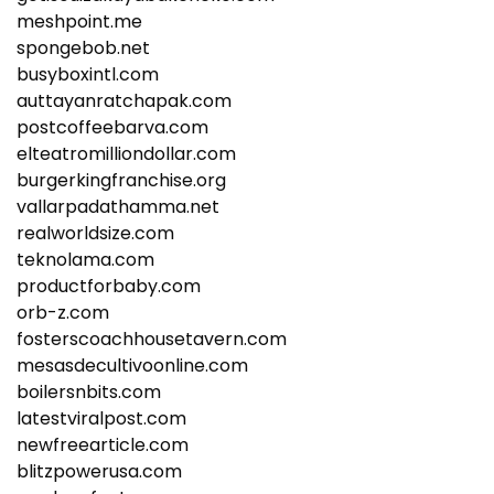
meshpoint.me
spongebob.net
busyboxintl.com
auttayanratchapak.com
postcoffeebarva.com
elteatromilliondollar.com
burgerkingfranchise.org
vallarpadathamma.net
realworldsize.com
teknolama.com
productforbaby.com
orb-z.com
fosterscoachhousetavern.com
mesasdecultivoonline.com
boilersnbits.com
latestviralpost.com
newfreearticle.com
blitzpowerusa.com