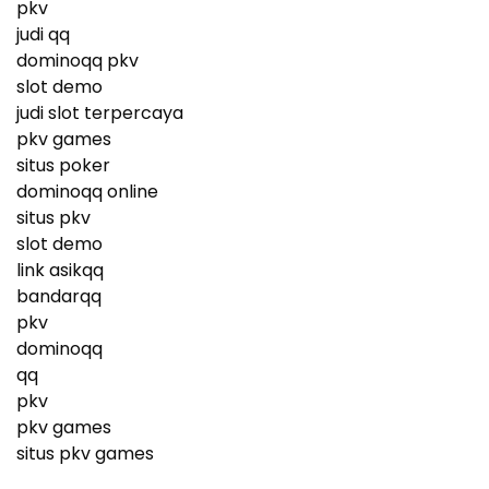
pkv
judi qq
dominoqq pkv
slot demo
judi slot terpercaya
pkv games
situs poker
dominoqq online
situs pkv
slot demo
link asikqq
bandarqq
pkv
dominoqq
qq
pkv
pkv games
situs pkv games