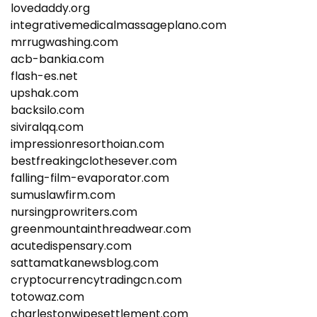
lovedaddy.org
integrativemedicalmassageplano.com
mrrugwashing.com
acb-bankia.com
flash-es.net
upshak.com
backsilo.com
siviralqq.com
impressionresorthoian.com
bestfreakingclothesever.com
falling-film-evaporator.com
sumuslawfirm.com
nursingprowriters.com
greenmountainthreadwear.com
acutedispensary.com
sattamatkanewsblog.com
cryptocurrencytradingcn.com
totowaz.com
charlestonwipesettlement.com