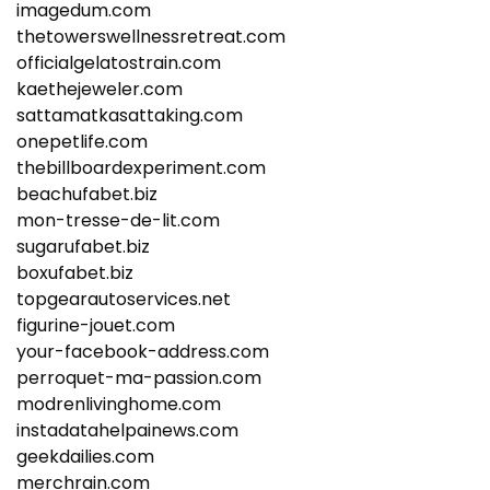
imagedum.com
thetowerswellnessretreat.com
officialgelatostrain.com
kaethejeweler.com
sattamatkasattaking.com
onepetlife.com
thebillboardexperiment.com
beachufabet.biz
mon-tresse-de-lit.com
sugarufabet.biz
boxufabet.biz
topgearautoservices.net
figurine-jouet.com
your-facebook-address.com
perroquet-ma-passion.com
modrenlivinghome.com
instadatahelpainews.com
geekdailies.com
merchrain.com