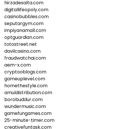
hirzadesalta.com
digitallifeopoly.com
casinobubbles.com
seputargym.com
impiyanamall.com
optguardian.com
totostreet.net
davilcasino.com
fraudwatchai.com
aem-x.com
cryptooblogs.com
gameuplevel.com
homethestyle.com
amuldistribution.com
borobuddur.com
wundermusic.com
gamefungames.com
25-minute-timer.com
creativefuntask.com