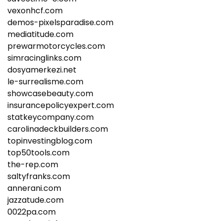
vexonhcf.com
demos-pixelsparadise.com
mediatitude.com
prewarmotorcycles.com
simracinglinks.com
dosyamerkezi.net
le-surrealisme.com
showcasebeauty.com
insurancepolicyexpert.com
statkeycompany.com
carolinadeckbuilders.com
topinvestingblog.com
top50tools.com
the-rep.com
saltyfranks.com
annerani.com
jazzatude.com
0022pa.com