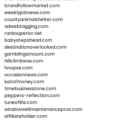
brandfollowmarket.com
weeklyjobnews.com
countyanimalshelter.com
adwebtagging.com
ranksuperior.net
babystepahead.com
destinationoverlooked.com
gamblingamount.com
hillclimbwax.com
hnopse.com
occasionnews.com
lustofmoney.com
timebusinesszone.com
peppers-reflection.com
tuneoflife.com
windowwellmaintenancepros.com
affiliateholder.com