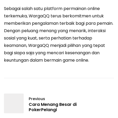
Sebagai salah satu platform permainan online
terkemuka, WargaQQ terus berkomitmen untuk
memberikan pengalaman terbaik bagi para pemain.
Dengan peluang menang yang menarik, interaksi
sosial yang kuat, serta perhatian terhadap
keamanan, WargaQQ menjadi pilihan yang tepat
bagi siapa saja yang mencari kesenangan dan
keuntungan dalam bermain game online.
Previous
Cara Menang Besar di
PokerPelangi