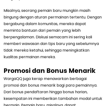
Misalnya, seorang pemain baru mungkin masih
bingung dengan aturan permainan tertentu. Dengan
bergabung dalam komunitas, mereka dapat
meminta bantuan dari pemain yang lebih
berpengalaman. Diskusi semacam ini sering kali
memberi wawasan dan tips baru yang sebelumnya
tidak mereka ketahui, sehingga meningkatkan
kualitas permainan mereka.
Promosi dan Bonus Menarik
WargaQQ juga kerap menawarkan berbagai
promosi dan bonus menarik bagi para pemainnya.
Dari bonus pendaftaran hingga bonus harian,
kesempatan ini memberikan tambahan modal untuk
bermain. Pemain baru, misalnya, dapat