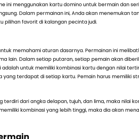
 ini menggunakan kartu domino untuk bermain dan ser
angsung. Dalam permainan ini, Anda akan menemukan ta
ilihan favorit di kalangan pecinta judi.
ntuk memahami aturan dasarnya. Permainan ini melibat
a lain. Dalam setiap putaran, setiap pemain akan diber
dalah untuk memiliki kombinasi kartu dengan nilai terting
 yang terdapat di setiap kartu. Pemain harus memiliki st
terdiri dari angka delapan, tujuh, dan lima, maka nilai k
memiliki kombinasi yang lebih tinggi, maka dia akan mena
Bermain