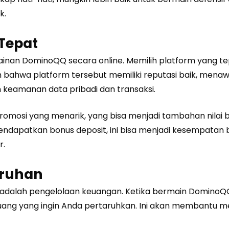
k.
 Tepat
inan DominoQQ secara online. Memilih platform yang t
 bahwa platform tersebut memiliki reputasi baik, mena
 keamanan data pribadi dan transaksi.
mosi yang menarik, yang bisa menjadi tambahan nilai b
endapatkan bonus deposit, ini bisa menjadi kesempatan 
r.
aruhan
i adalah pengelolaan keuangan. Ketika bermain DominoQ
uang yang ingin Anda pertaruhkan. Ini akan membantu 