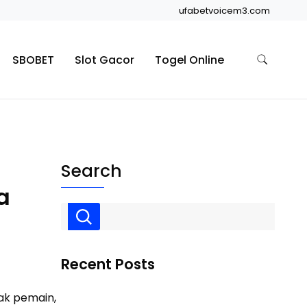
ufabetvoicem3.com
SBOBET
Slot Gacor
Togel Online
Search
a
Recent Posts
ak pemain,