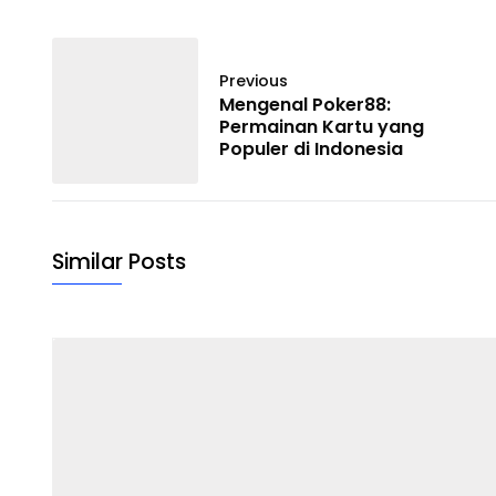
Previous
Mengenal Poker88:
Permainan Kartu yang
Populer di Indonesia
Similar Posts