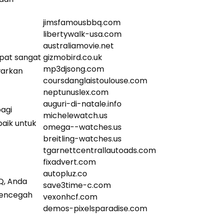
jimsfamousbbq.com
libertywalk-usa.com
australiamovie.net
epat sangat
gizmobird.co.uk
mp3djsong.com
warkan
coursdanglaistoulouse.com
neptunuslex.com
auguri-di-natale.info
agi
michelewatch.us
baik untuk
omega--watches.us
breitling-watches.us
tgarnettcentrallautoads.com
fixadvert.com
autopluz.co
Q, Anda
save3time-c.com
mencegah
vexonhcf.com
demos-pixelsparadise.com