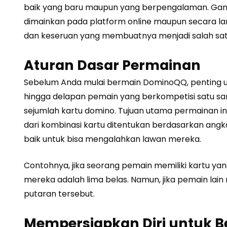
baik yang baru maupun yang berpengalaman. Game
dimainkan pada platform online maupun secara l
dan keseruan yang membuatnya menjadi salah satu p
Aturan Dasar Permainan
Sebelum Anda mulai bermain DominoQQ, penting u
hingga delapan pemain yang berkompetisi satu sam
sejumlah kartu domino. Tujuan utama permainan ini a
dari kombinasi kartu ditentukan berdasarkan angka
baik untuk bisa mengalahkan lawan mereka.
Contohnya, jika seorang pemain memiliki kartu yang 
mereka adalah lima belas. Namun, jika pemain lain 
putaran tersebut.
Mempersiapkan Diri untuk 