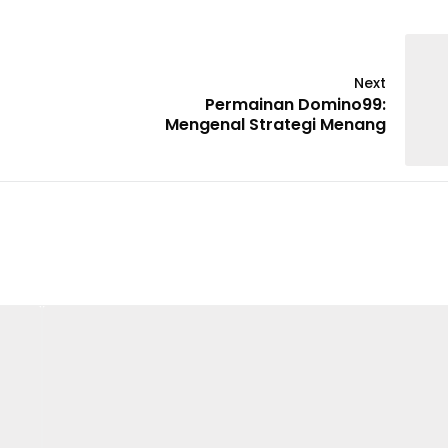
Next
Permainan Domino99:
Mengenal Strategi Menang