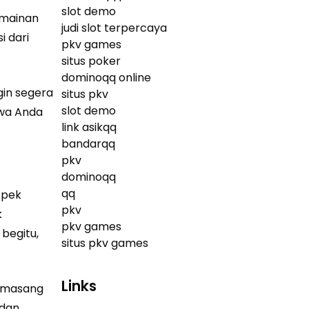
slot demo
rmainan
judi slot terpercaya
i dari
pkv games
situs poker
dominoqq online
gin segera
situs pkv
slot demo
awa Anda
link asikqq
bandarqq
pkv
dominoqq
qq
spek
pkv
k
pkv games
begitu,
situs pkv games
Links
memasang
 dan