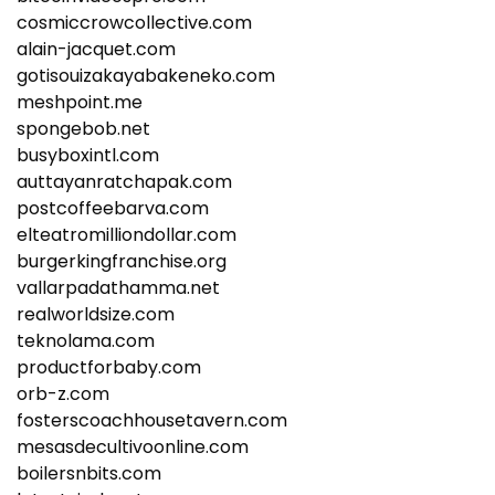
cosmiccrowcollective.com
alain-jacquet.com
gotisouizakayabakeneko.com
meshpoint.me
spongebob.net
busyboxintl.com
auttayanratchapak.com
postcoffeebarva.com
elteatromilliondollar.com
burgerkingfranchise.org
vallarpadathamma.net
realworldsize.com
teknolama.com
productforbaby.com
orb-z.com
fosterscoachhousetavern.com
mesasdecultivoonline.com
boilersnbits.com