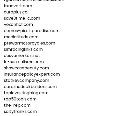
fixadvert.com
autopluz.co
save3time-c.com
vexonhcf.com
demos-pixelsparadise.com
mediatitude.com
prewarmotorcycles.com
simracinglinks.com
dosyamerkezi.net
le-surrealisme.com
showcasebeauty.com
insurancepolicyexpert.com
statkeycompany.com
carolinadeckbuilders.com
topinvestingblog.com
top50tools.com
the-rep.com
saltyfranks.com