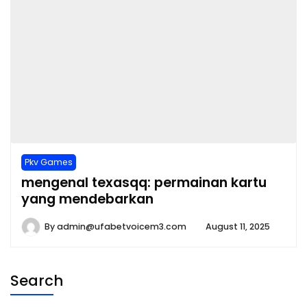
Pkv Games
mengenal texasqq: permainan kartu
yang mendebarkan
By
admin@ufabetvoicem3.com
August 11, 2025
Search