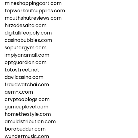
mineshoppingcart.com
topworkoutsupplies.com
mouthshutreviews.com
hirzadesalta.com
digitallifeopoly.com
casinobubbles.com
seputargym.com
impiyanamall.com
optguardian.com
totostreet.net
davilcasino.com
fraudwatchai.com
aem-x.com
cryptooblogs.com
gameuplevel.com
homethestyle.com
amuldistribution.com
borobuddur.com
wundermusic.com