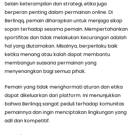
Selain keterampilan dan strategi, etika juga
berperan penting dalam permainan online. Di
Berlinqq, pemain diharapkan untuk menjaga sikap
sopan terhadap sesama pemain. Mempertahankan
sportifitas dan tidak melakukan kecurangan adalah
hal yang diutamakan. Misalnya, berperilaku baik
ketika menang atau kalah dapat membantu
membangun suasana permainan yang
menyenangkan bagi semua pihak.
Pemain yang tidak menghormati aturan dan etika
dapat dikeluarkan dari platform. Ini menunjukkan
bahwa Berlinqq sangat peduli terhadap komunitas
pemainnya dan ingin menciptakan lingkungan yang
adil dan kompetitif.