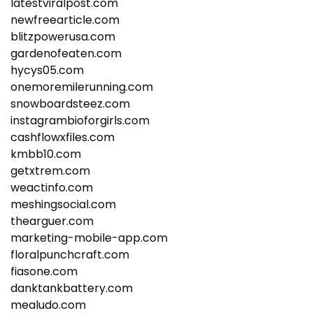
latestviralpost.com
newfreearticle.com
blitzpowerusa.com
gardenofeaten.com
hycys05.com
onemoremilerunning.com
snowboardsteez.com
instagrambioforgirls.com
cashflowxfiles.com
kmbb10.com
getxtrem.com
weactinfo.com
meshingsocial.com
thearguer.com
marketing-mobile-app.com
floralpunchcraft.com
fiasone.com
danktankbattery.com
mealudo.com