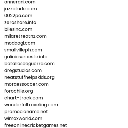
annerani.com
jazzatude.com
0022pa.com
zeroshare.info
bilesinc.com
milaretreatnz.com
modaagi.com
smallvilleph.com
galiciasuroeste.info
batallasdeguerra.com
dregstudios.com
neatstuffhelpskids.org
moraessoccer.com
forochile.org
chart-track.com
wonderfultraveling.com
promocioname.net
wimaxworld.com
freeonlinecricketgames.net