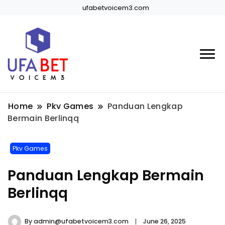
ufabetvoicem3.com
Home
Pkv Games
Panduan Lengkap
Bermain Berlinqq
Pkv Games
Panduan Lengkap Bermain
Berlinqq
By
admin@ufabetvoicem3.com
June 26, 2025