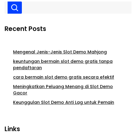
Recent Posts
Mengenal Jenis-Jenis Slot Demo Mahjong
keuntungan bermain slot demo gratis tanpa
pendaftaran
cara bermain slot demo gratis secara efektif
Meningkatkan Peluang Menang di Slot Demo
Gacor
Keunggulan Slot Demo Anti Lag untuk Pemain
Links