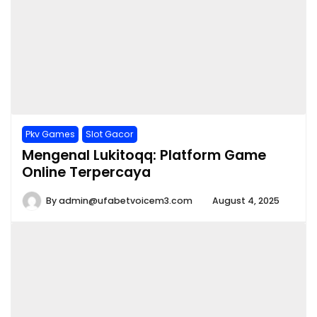
Pkv Games
Slot Gacor
Mengenal Lukitoqq: Platform Game
Online Terpercaya
By
admin@ufabetvoicem3.com
August 4, 2025