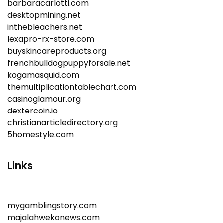
barbaracarlotti.com
desktopmining.net
inthebleachers.net
lexapro-rx-store.com
buyskincareproducts.org
frenchbulldogpuppyforsale.net
kogamasquid.com
themultiplicationtablechart.com
casinoglamour.org
dextercoin.io
christianarticledirectory.org
5homestyle.com
Links
mygamblingstory.com
majalahwekonews.com