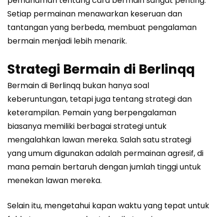
pemahaman tentang cara bermain sangat penting.
Setiap permainan menawarkan keseruan dan
tantangan yang berbeda, membuat pengalaman
bermain menjadi lebih menarik.
Strategi Bermain di Berlinqq
Bermain di Berlinqq bukan hanya soal
keberuntungan, tetapi juga tentang strategi dan
keterampilan. Pemain yang berpengalaman
biasanya memiliki berbagai strategi untuk
mengalahkan lawan mereka. Salah satu strategi
yang umum digunakan adalah permainan agresif, di
mana pemain bertaruh dengan jumlah tinggi untuk
menekan lawan mereka.
Selain itu, mengetahui kapan waktu yang tepat untuk