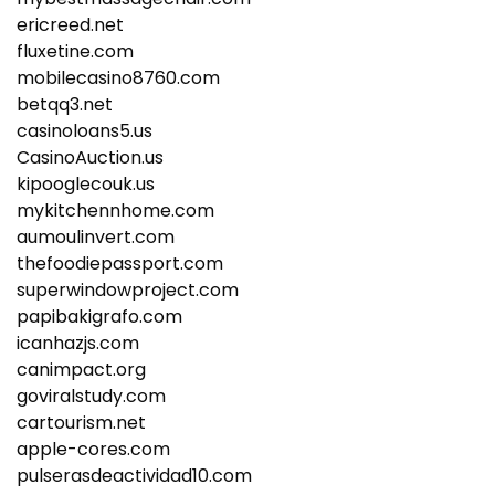
ericreed.net
fluxetine.com
mobilecasino8760.com
betqq3.net
casinoloans5.us
CasinoAuction.us
kipooglecouk.us
mykitchennhome.com
aumoulinvert.com
thefoodiepassport.com
superwindowproject.com
papibakigrafo.com
icanhazjs.com
canimpact.org
goviralstudy.com
cartourism.net
apple-cores.com
pulserasdeactividad10.com