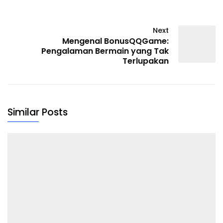
Next
Mengenal BonusQQGame:
Pengalaman Bermain yang Tak
Terlupakan
Similar Posts