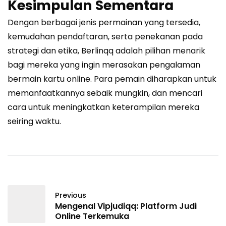
Kesimpulan Sementara
Dengan berbagai jenis permainan yang tersedia,
kemudahan pendaftaran, serta penekanan pada
strategi dan etika, Berlinqq adalah pilihan menarik
bagi mereka yang ingin merasakan pengalaman
bermain kartu online. Para pemain diharapkan untuk
memanfaatkannya sebaik mungkin, dan mencari
cara untuk meningkatkan keterampilan mereka
seiring waktu.
Previous
Mengenal Vipjudiqq: Platform Judi
Online Terkemuka