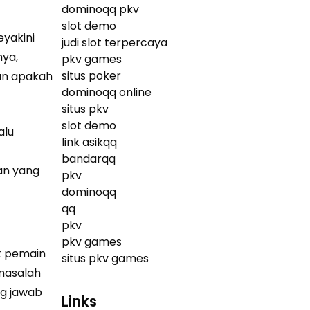
dominoqq pkv
slot demo
eyakini
judi slot terpercaya
ya,
pkv games
situs poker
an apakah
dominoqq online
situs pkv
slot demo
alu
link asikqq
bandarqq
an yang
pkv
dominoqq
qq
pkv
pkv games
ak pemain
situs pkv games
 masalah
ng jawab
Links