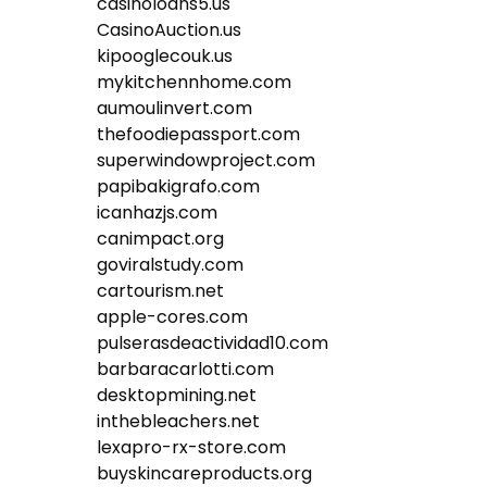
casinoloans5.us
CasinoAuction.us
kipooglecouk.us
mykitchennhome.com
aumoulinvert.com
thefoodiepassport.com
superwindowproject.com
papibakigrafo.com
icanhazjs.com
canimpact.org
goviralstudy.com
cartourism.net
apple-cores.com
pulserasdeactividad10.com
barbaracarlotti.com
desktopmining.net
inthebleachers.net
lexapro-rx-store.com
buyskincareproducts.org