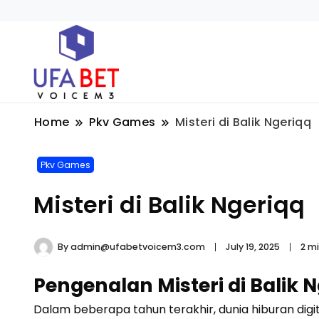
Home
Pkv Games
Misteri di Balik Ngeriqq
Pkv Games
Misteri di Balik Ngeriqq
By
admin@ufabetvoicem3.com
July 19, 2025
2 m
Pengenalan Misteri di Balik 
Dalam beberapa tahun terakhir, dunia hiburan di