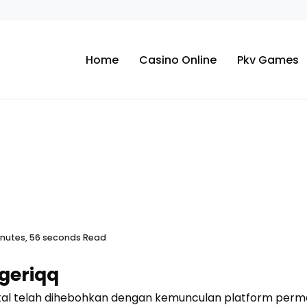
Home
Casino Online
Pkv Games
inutes, 56 seconds Read
Ngeriqq
gital telah dihebohkan dengan kemunculan platform perm