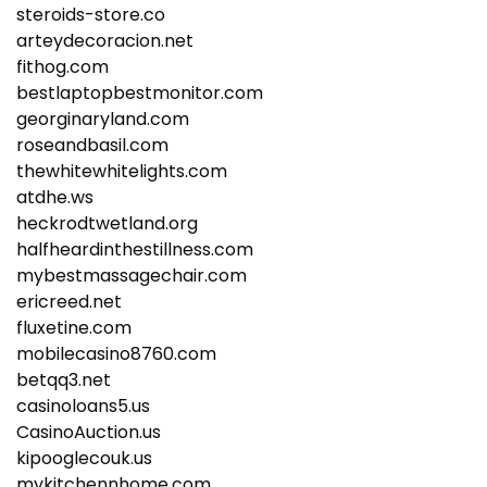
steroids-store.co
arteydecoracion.net
fithog.com
bestlaptopbestmonitor.com
georginaryland.com
roseandbasil.com
thewhitewhitelights.com
atdhe.ws
heckrodtwetland.org
halfheardinthestillness.com
mybestmassagechair.com
ericreed.net
fluxetine.com
mobilecasino8760.com
betqq3.net
casinoloans5.us
CasinoAuction.us
kipooglecouk.us
mykitchennhome.com