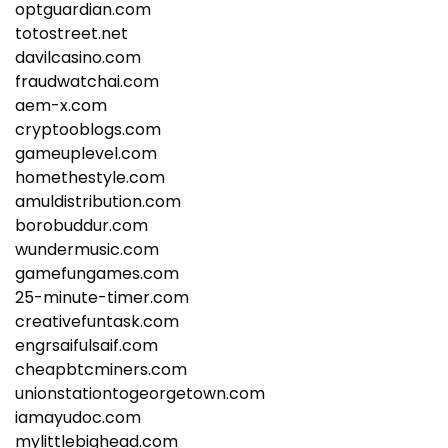
optguardian.com
totostreet.net
davilcasino.com
fraudwatchai.com
aem-x.com
cryptooblogs.com
gameuplevel.com
homethestyle.com
amuldistribution.com
borobuddur.com
wundermusic.com
gamefungames.com
25-minute-timer.com
creativefuntask.com
engrsaifulsaif.com
cheapbtcminers.com
unionstationtogeorgetown.com
iamayudoc.com
mylittlebighead.com