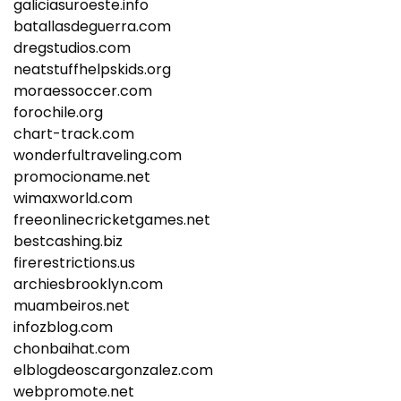
galiciasuroeste.info
batallasdeguerra.com
dregstudios.com
neatstuffhelpskids.org
moraessoccer.com
forochile.org
chart-track.com
wonderfultraveling.com
promocioname.net
wimaxworld.com
freeonlinecricketgames.net
bestcashing.biz
firerestrictions.us
archiesbrooklyn.com
muambeiros.net
infozblog.com
chonbaihat.com
elblogdeoscargonzalez.com
webpromote.net