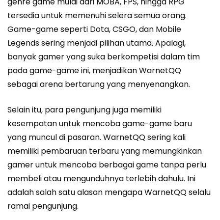
genre game mulai dari MOBA, FPS, hingga RPG
tersedia untuk memenuhi selera semua orang.
Game-game seperti Dota, CSGO, dan Mobile
Legends sering menjadi pilihan utama. Apalagi,
banyak gamer yang suka berkompetisi dalam tim
pada game-game ini, menjadikan WarnetQQ
sebagai arena bertarung yang menyenangkan.
Selain itu, para pengunjung juga memiliki
kesempatan untuk mencoba game-game baru
yang muncul di pasaran. WarnetQQ sering kali
memiliki pembaruan terbaru yang memungkinkan
gamer untuk mencoba berbagai game tanpa perlu
membeli atau mengunduhnya terlebih dahulu. Ini
adalah salah satu alasan mengapa WarnetQQ selalu
ramai pengunjung.