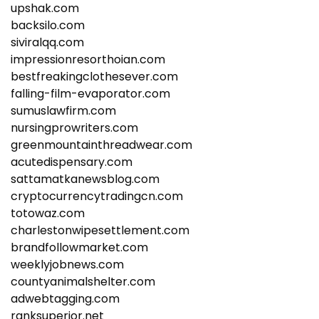
upshak.com
backsilo.com
siviralqq.com
impressionresorthoian.com
bestfreakingclothesever.com
falling-film-evaporator.com
sumuslawfirm.com
nursingprowriters.com
greenmountainthreadwear.com
acutedispensary.com
sattamatkanewsblog.com
cryptocurrencytradingcn.com
totowaz.com
charlestonwipesettlement.com
brandfollowmarket.com
weeklyjobnews.com
countyanimalshelter.com
adwebtagging.com
ranksuperior.net