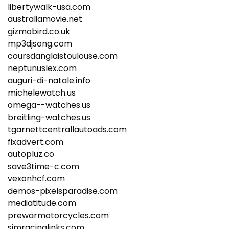
libertywalk-usa.com
australiamovie.net
gizmobird.co.uk
mp3djsong.com
coursdanglaistoulouse.com
neptunuslex.com
auguri-di-natale.info
michelewatch.us
omega--watches.us
breitling-watches.us
tgarnettcentrallautoads.com
fixadvert.com
autopluz.co
save3time-c.com
vexonhcf.com
demos-pixelsparadise.com
mediatitude.com
prewarmotorcycles.com
simracinglinks.com