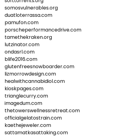
softtorrents.org
somosvulnerables.org
duatloterrassa.com
pamufon.com
porscheperformancedrive.com
tamethekraken.org
lutzinator.com
ondasrl.com
blife2016.com
glutenfreesnowboarder.com
lizmorrowdesign.com
healwithcannabidiol.com
kioskpages.com
trianglecurry.com
imagedum.com
thetowerswellnessretreat.com
officialgelatostrain.com
kaethejeweler.com
sattamatkasattaking.com