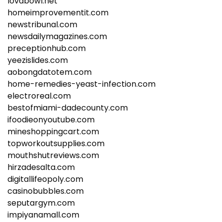
lovabowl.net
homeimprovementit.com
newstribunal.com
newsdailymagazines.com
preceptionhub.com
yeezislides.com
aobongdatotem.com
home-remedies-yeast-infection.com
electroreal.com
bestofmiami-dadecounty.com
ifoodieonyoutube.com
mineshoppingcart.com
topworkoutsupplies.com
mouthshutreviews.com
hirzadesalta.com
digitallifeopoly.com
casinobubbles.com
seputargym.com
impiyanamall.com