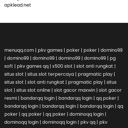
apklead.net
menuqq.com
|
pkv games
|
poker
|
poker
|
domino99
|
domino99
|
domino99
|
domino99
|
domino99
|
pg
soft
|
pkv games qq
|
x500 slot
|
slot anti rungkat
|
situs slot
|
situs slot terpercaya
|
pragmatic play
|
situs slot
|
slot anti rungkat
|
pragmatic play
|
situs
slot
|
situs slot online
|
slot gacor maxwin
|
slot gacor
resmi
|
bandarqq login
|
bandarqq login
|
qq poker
|
bandarqq login
|
bandarqq login
|
bandarqq login
|
qq
poker
|
qq poker
|
qq poker
|
dominoqq login
|
dominoqq login
|
dominoqq login
|
pkv qq
|
pkv