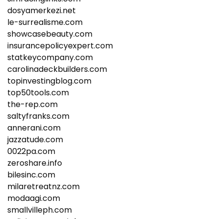
dosyamerkezi.net
le-surrealisme.com
showcasebeauty.com
insurancepolicyexpert.com
statkeycompany.com
carolinadeckbuilders.com
topinvestingblog.com
top50tools.com
the-rep.com
saltyfranks.com
annerani.com
jazzatude.com
0022pa.com
zeroshare.info
bilesinc.com
milaretreatnz.com
modaagi.com
smallvilleph.com