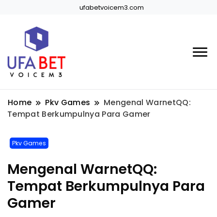
ufabetvoicem3.com
Home
Pkv Games
Mengenal WarnetQQ:
Tempat Berkumpulnya Para Gamer
Pkv Games
Mengenal WarnetQQ:
Tempat Berkumpulnya Para
Gamer