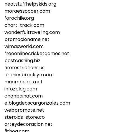
neatstuffhelpskids.org
moraessoccer.com
forochile.org
chart-track.com
wonderfultraveling.com
promocioname.net
wimaxworld.com
freeonlinecricketgames.net
bestcashing.biz
firerestrictions.us
archiesbrooklyn.com
muambeiros.net
infozblog.com
chonbaihat.com
elblogdeoscargonzalez.com
webpromote.net
steroids-store.co
arteydecoracion.net
fithog.com