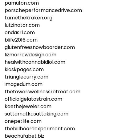
pamufon.com
porscheperformancedrive.com
tamethekraken.org
lutzinator.com
ondasrl.com
blife2016.com
glutenfreesnowboarder.com
lizmorrowdesign.com
healwithcannabidiol.com
kioskpages.com
trianglecurry.com
imagedum.com
thetowerswellnessretreat.com
officialgelatostrain.com
kaethejeweler.com
sattamatkasattaking.com
onepetlife.com
thebillboardexperiment.com
beachufabet.biz