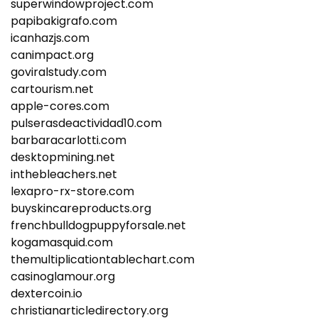
superwindowproject.com
papibakigrafo.com
icanhazjs.com
canimpact.org
goviralstudy.com
cartourism.net
apple-cores.com
pulserasdeactividad10.com
barbaracarlotti.com
desktopmining.net
inthebleachers.net
lexapro-rx-store.com
buyskincareproducts.org
frenchbulldogpuppyforsale.net
kogamasquid.com
themultiplicationtablechart.com
casinoglamour.org
dextercoin.io
christianarticledirectory.org