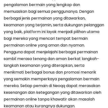
pengalaman bermain yang lengkap dan
memuaskan bagi semua penggunanya. Dengan
berbagai jenis permainan yang ditawarkan,
keamanan yang terjamin, serta dukungan pelanggan
yang baik, platform ini layak menjadi pilihan utama
bagi mereka yang mencari tempat bermain
permainan online yang aman dan nyaman.
Pengguna dapat menjelajahi berbagai permainan
sambil merasa tenang dan aman berkat langkah-
langkah keamanan yang diterapkan, serta
menikmati berbagai bonus dan promosi menarik
yang semakin memperkaya pengalaman bermain
mereka. Setiap pemain di Neoqq dapat merasakan
kesenangan dan ketegangan yang ditawarkan oleh
permainan online tanpa khawatir akan masalah
keamanan atau kurangnya dukungan.