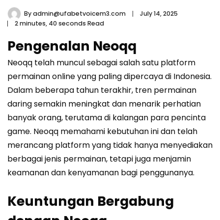
By
admin@ufabetvoicem3.com
July 14, 2025
2 minutes, 40 seconds Read
Pengenalan Neoqq
Neoqq telah muncul sebagai salah satu platform
permainan online yang paling dipercaya di Indonesia.
Dalam beberapa tahun terakhir, tren permainan
daring semakin meningkat dan menarik perhatian
banyak orang, terutama di kalangan para pencinta
game. Neoqq memahami kebutuhan ini dan telah
merancang platform yang tidak hanya menyediakan
berbagai jenis permainan, tetapi juga menjamin
keamanan dan kenyamanan bagi penggunanya.
Keuntungan Bergabung