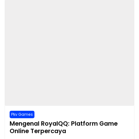
Pkv Games
Mengenal RoyalQQ: Platform Game
Online Terpercaya