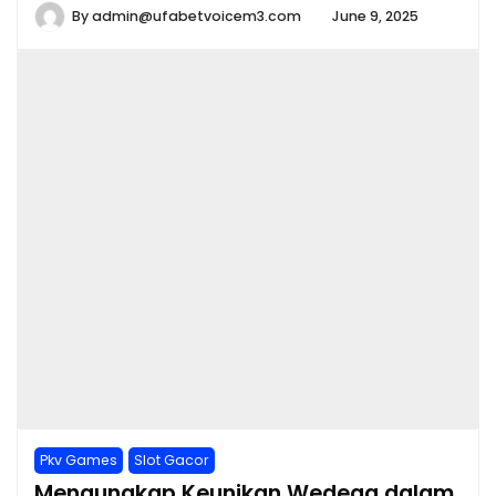
By
admin@ufabetvoicem3.com
June 9, 2025
Pkv Games
Slot Gacor
Mengungkap Keunikan Wedeqq dalam