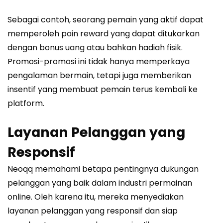
Sebagai contoh, seorang pemain yang aktif dapat
memperoleh poin reward yang dapat ditukarkan
dengan bonus uang atau bahkan hadiah fisik.
Promosi-promosi ini tidak hanya memperkaya
pengalaman bermain, tetapi juga memberikan
insentif yang membuat pemain terus kembali ke
platform.
Layanan Pelanggan yang
Responsif
Neoqq memahami betapa pentingnya dukungan
pelanggan yang baik dalam industri permainan
online. Oleh karena itu, mereka menyediakan
layanan pelanggan yang responsif dan siap