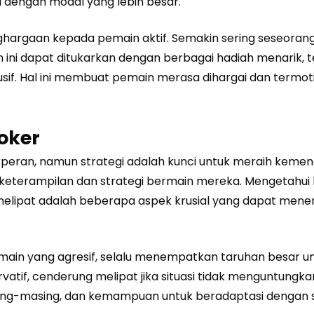
 dengan modal yang lebih besar.
hargaan kepada pemain aktif. Semakin sering seseoran
 ini dapat ditukarkan dengan berbagai hadiah menarik, 
usif. Hal ini membuat pemain merasa dihargai dan termoti
oker
eran, namun strategi adalah kunci untuk meraih kemen
eterampilan dan strategi bermain mereka. Mengetahui
melipat adalah beberapa aspek krusial yang dapat men
ain yang agresif, selalu menempatkan taruhan besar u
atif, cenderung melipat jika situasi tidak menguntungka
ing-masing, dan kemampuan untuk beradaptasi dengan s