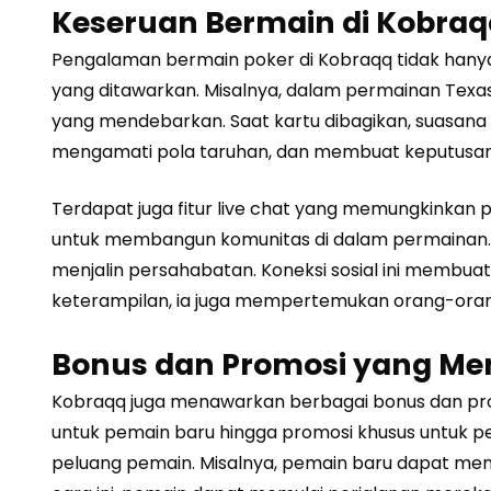
Keseruan Bermain di Kobraq
Pengalaman bermain poker di Kobraqq tidak hanya
yang ditawarkan. Misalnya, dalam permainan Texas 
yang mendebarkan. Saat kartu dibagikan, suasana
mengamati pola taruhan, dan membuat keputusan 
Terdapat juga fitur live chat yang memungkinkan pe
untuk membangun komunitas di dalam permainan. 
menjalin persahabatan. Koneksi sosial ini membu
keterampilan, ia juga mempertemukan orang-ora
Bonus dan Promosi yang Me
Kobraqq juga menawarkan berbagai bonus dan pro
untuk pemain baru hingga promosi khusus untuk pe
peluang pemain. Misalnya, pemain baru dapat me