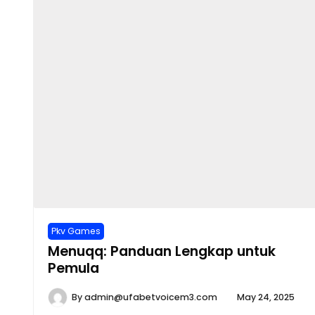
Pkv Games
Menuqq: Panduan Lengkap untuk
Pemula
By
admin@ufabetvoicem3.com
May 24, 2025