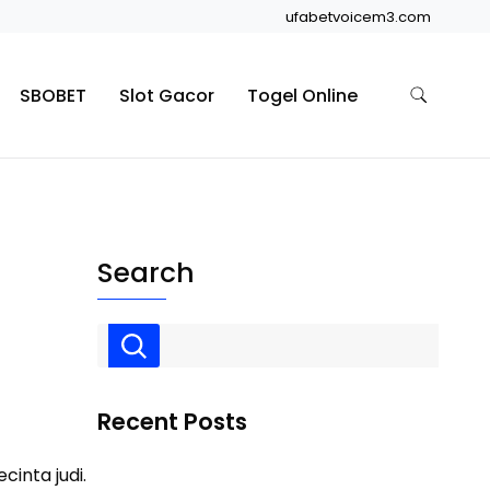
ufabetvoicem3.com
SBOBET
Slot Gacor
Togel Online
Search
Recent Posts
inta judi.