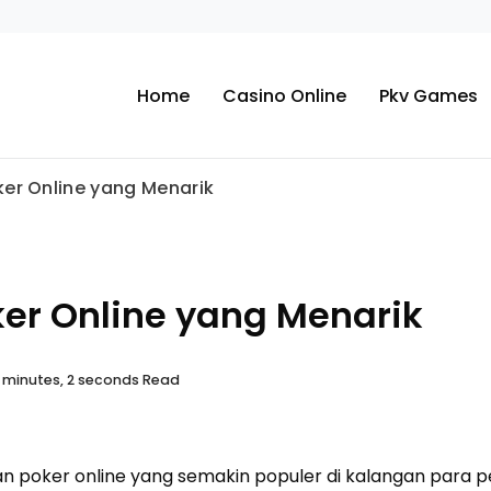
Home
Casino Online
Pkv Games
er Online yang Menarik
er Online yang Menarik
 minutes, 2 seconds Read
poker online yang semakin populer di kalangan para pec