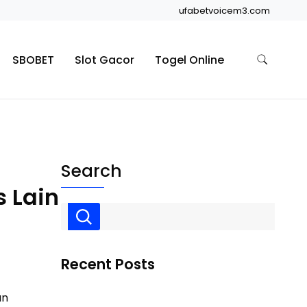
ufabetvoicem3.com
SBOBET
Slot Gacor
Togel Online
Search
 Lain
Recent Posts
an