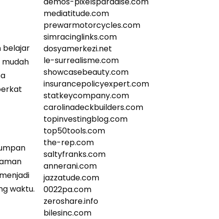
demos-pixelsparadise.com
mediatitude.com
prewarmotorcycles.com
simracinglinks.com
 belajar
dosyamerkezi.net
le-surrealisme.com
an mudah
showcasebeauty.com
sa
insurancepolicyexpert.com
berkat
statkeycompany.com
carolinadeckbuilders.com
topinvestingblog.com
top50tools.com
the-rep.com
 umpan
saltyfranks.com
alaman
annerani.com
 menjadi
jazzatude.com
ng waktu.
0022pa.com
zeroshare.info
bilesinc.com