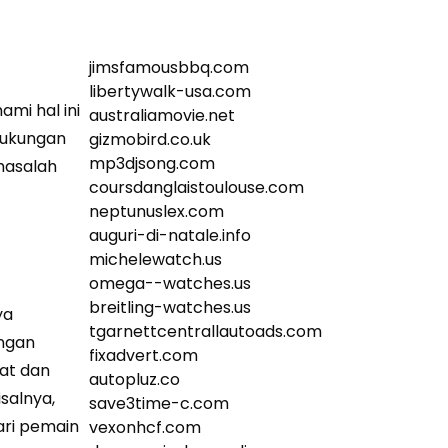
jimsfamousbbq.com
libertywalk-usa.com
mi hal ini
australiamovie.net
dukungan
gizmobird.co.uk
mp3djsong.com
 masalah
coursdanglaistoulouse.com
neptunuslex.com
auguri-di-natale.info
michelewatch.us
omega--watches.us
breitling-watches.us
ya
tgarnettcentrallautoads.com
engan
fixadvert.com
bat dan
autopluz.co
salnya,
save3time-c.com
ari pemain
vexonhcf.com