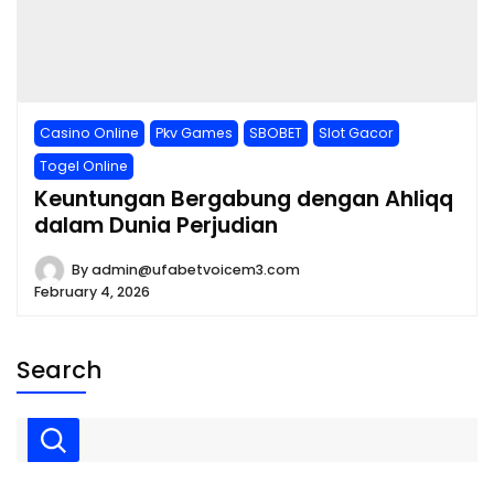
Casino Online
Pkv Games
SBOBET
Slot Gacor
Togel Online
Keuntungan Bergabung dengan Ahliqq
dalam Dunia Perjudian
By
admin@ufabetvoicem3.com
February 4, 2026
Search