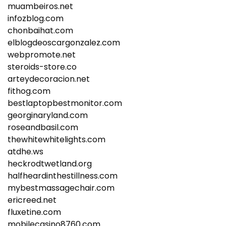
muambeiros.net
infozblog.com
chonbaihat.com
elblogdeoscargonzalez.com
webpromote.net
steroids-store.co
arteydecoracion.net
fithog.com
bestlaptopbestmonitor.com
georginaryland.com
roseandbasil.com
thewhitewhitelights.com
atdhe.ws
heckrodtwetland.org
halfheardinthestillness.com
mybestmassagechair.com
ericreed.net
fluxetine.com
mobilecasino8760.com