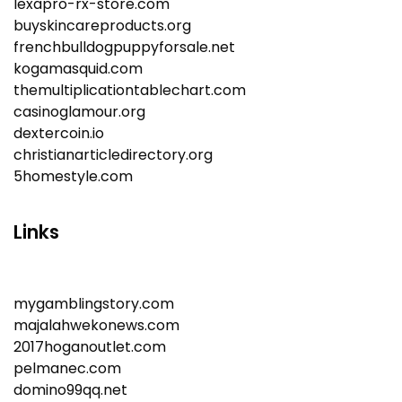
lexapro-rx-store.com
buyskincareproducts.org
frenchbulldogpuppyforsale.net
kogamasquid.com
themultiplicationtablechart.com
casinoglamour.org
dextercoin.io
christianarticledirectory.org
5homestyle.com
Links
mygamblingstory.com
majalahwekonews.com
2017hoganoutlet.com
pelmanec.com
domino99qq.net