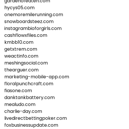
gardenofeaten.com
hycys05.com
onemoremilerunning.com
snowboardsteez.com
instagrambioforgirls.com
cashflowxfiles.com
kmbb10.com
getxtrem.com
weactinfo.com
meshingsocial.com
thearguer.com
marketing-mobile-app.com
floralpunchcraft.com
fiasone.com
danktankbattery.com
mealudo.com
charlie-day.com
livedirectbettingpoker.com
foxbusinessupdate.com