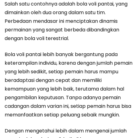
Salah satu contohnya adalah bola voli pantai, yang
dimainkan oleh dua orang dalam satu tim.
Perbedaan mendasar ini menciptakan dinamis
permainan yang sangat berbeda dibandingkan
dengan bola voli terestrial.
Bola voli pantai lebih banyak bergantung pada
keterampilan individu, karena dengan jumlah pemain
yang lebih sedikit, setiap pemain harus mampu
beradaptasi dengan cepat dan memiliki
kemampuan yang lebih baik, terutama dalam hal
pengambilan keputusan. Tanpa adanya pemain
cadangan dalam varian ini, setiap pemain harus bisa
memanfaatkan setiap peluang sebaik mungkin.
Dengan mengetahui lebih dalam mengenai jumlah