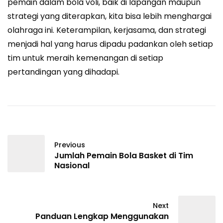
pemain dalam bola voli, baik di lapangan maupun
strategi yang diterapkan, kita bisa lebih menghargai
olahraga ini. Keterampilan, kerjasama, dan strategi
menjadi hal yang harus dipadu padankan oleh setiap
tim untuk meraih kemenangan di setiap
pertandingan yang dihadapi.
Previous
Jumlah Pemain Bola Basket di Tim
Nasional
Next
Panduan Lengkap Menggunakan