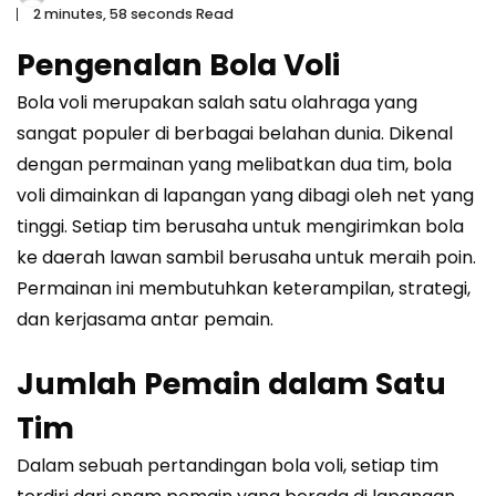
2 minutes, 58 seconds Read
Pengenalan Bola Voli
Bola voli merupakan salah satu olahraga yang
sangat populer di berbagai belahan dunia. Dikenal
dengan permainan yang melibatkan dua tim, bola
voli dimainkan di lapangan yang dibagi oleh net yang
tinggi. Setiap tim berusaha untuk mengirimkan bola
ke daerah lawan sambil berusaha untuk meraih poin.
Permainan ini membutuhkan keterampilan, strategi,
dan kerjasama antar pemain.
Jumlah Pemain dalam Satu
Tim
Dalam sebuah pertandingan bola voli, setiap tim