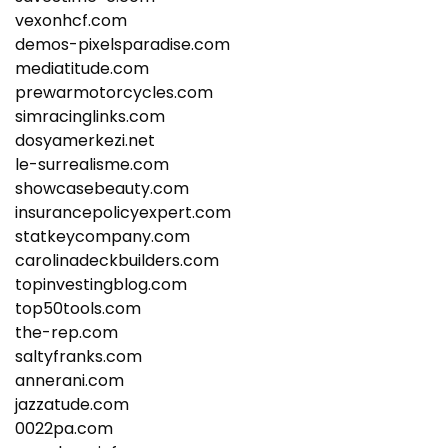
vexonhcf.com
demos-pixelsparadise.com
mediatitude.com
prewarmotorcycles.com
simracinglinks.com
dosyamerkezi.net
le-surrealisme.com
showcasebeauty.com
insurancepolicyexpert.com
statkeycompany.com
carolinadeckbuilders.com
topinvestingblog.com
top50tools.com
the-rep.com
saltyfranks.com
annerani.com
jazzatude.com
0022pa.com