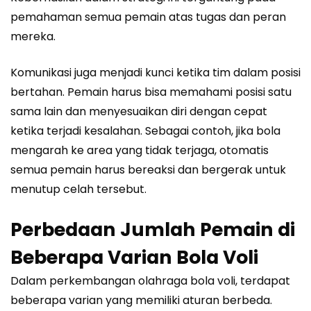
pemahaman semua pemain atas tugas dan peran
mereka.
Komunikasi juga menjadi kunci ketika tim dalam posisi
bertahan. Pemain harus bisa memahami posisi satu
sama lain dan menyesuaikan diri dengan cepat
ketika terjadi kesalahan. Sebagai contoh, jika bola
mengarah ke area yang tidak terjaga, otomatis
semua pemain harus bereaksi dan bergerak untuk
menutup celah tersebut.
Perbedaan Jumlah Pemain di
Beberapa Varian Bola Voli
Dalam perkembangan olahraga bola voli, terdapat
beberapa varian yang memiliki aturan berbeda.