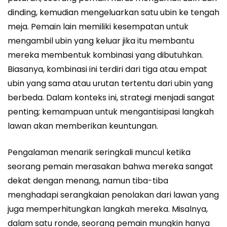
dinding, kemudian mengeluarkan satu ubin ke tengah
meja. Pemain lain memiliki kesempatan untuk
mengambil ubin yang keluar jika itu membantu
mereka membentuk kombinasi yang dibutuhkan.
Biasanya, kombinasi ini terdiri dari tiga atau empat
ubin yang sama atau urutan tertentu dari ubin yang
berbeda. Dalam konteks ini, strategi menjadi sangat
penting; kemampuan untuk mengantisipasi langkah
lawan akan memberikan keuntungan.
Pengalaman menarik seringkali muncul ketika
seorang pemain merasakan bahwa mereka sangat
dekat dengan menang, namun tiba-tiba
menghadapi serangkaian penolakan dari lawan yang
juga memperhitungkan langkah mereka. Misalnya,
dalam satu ronde, seorang pemain mungkin hanya