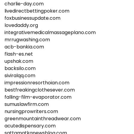
charlie-day.com
livedirectbettingpoker.com
foxbusinessupdate.com
lovedaddy.org
integrativemedicalmassageplano.com
mrrugwashing.com
acb-bankia.com
flash-es.net
upshak.com
backsilo.com
siviralqq.com
impressionresorthoian.com
bestfreakingclothesever.com
falling-film-evaporator.com
sumuslawfirm.com
nursingprowriters.com
greenmountainthreadwear.com
acutedispensary.com
sattamatkanewsblog.com