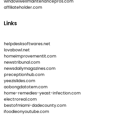
windowwellmaintenancepros.com
affiliateholder.com
Links
helpdesksoftwares.net
lovabowl.net
homeimprovementit.com
newstribunal.com
newsdailymagazines.com
preceptionhub.com
yeezislides.com
aobongdatotem.com
home-remedies-yeast-infection.com
electroreal.com
bestofmiami-dadecounty.com
ifoodieonyoutube.com