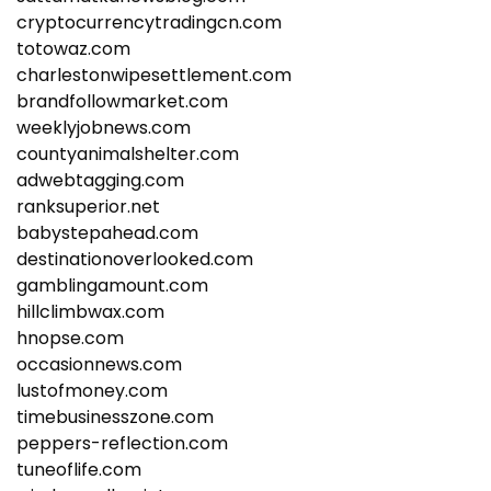
cryptocurrencytradingcn.com
totowaz.com
charlestonwipesettlement.com
brandfollowmarket.com
weeklyjobnews.com
countyanimalshelter.com
adwebtagging.com
ranksuperior.net
babystepahead.com
destinationoverlooked.com
gamblingamount.com
hillclimbwax.com
hnopse.com
occasionnews.com
lustofmoney.com
timebusinesszone.com
peppers-reflection.com
tuneoflife.com