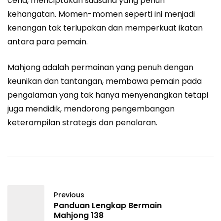
ceria, menciptakan suasana yang penuh
kehangatan. Momen-momen seperti ini menjadi
kenangan tak terlupakan dan memperkuat ikatan
antara para pemain.
Mahjong adalah permainan yang penuh dengan
keunikan dan tantangan, membawa pemain pada
pengalaman yang tak hanya menyenangkan tetapi
juga mendidik, mendorong pengembangan
keterampilan strategis dan penalaran.
Previous
Panduan Lengkap Bermain
Mahjong 138