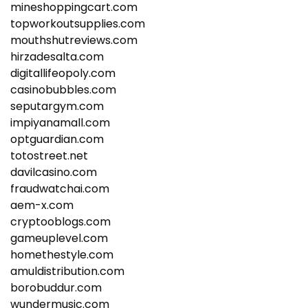
mineshoppingcart.com
topworkoutsupplies.com
mouthshutreviews.com
hirzadesalta.com
digitallifeopoly.com
casinobubbles.com
seputargym.com
impiyanamall.com
optguardian.com
totostreet.net
davilcasino.com
fraudwatchai.com
aem-x.com
cryptooblogs.com
gameuplevel.com
homethestyle.com
amuldistribution.com
borobuddur.com
wundermusic.com