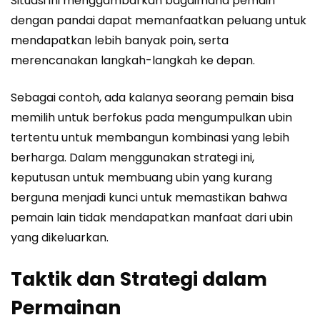
Situasi ini menggambarkan bagaimana pemain
dengan pandai dapat memanfaatkan peluang untuk
mendapatkan lebih banyak poin, serta
merencanakan langkah-langkah ke depan.
Sebagai contoh, ada kalanya seorang pemain bisa
memilih untuk berfokus pada mengumpulkan ubin
tertentu untuk membangun kombinasi yang lebih
berharga. Dalam menggunakan strategi ini,
keputusan untuk membuang ubin yang kurang
berguna menjadi kunci untuk memastikan bahwa
pemain lain tidak mendapatkan manfaat dari ubin
yang dikeluarkan.
Taktik dan Strategi dalam
Permainan