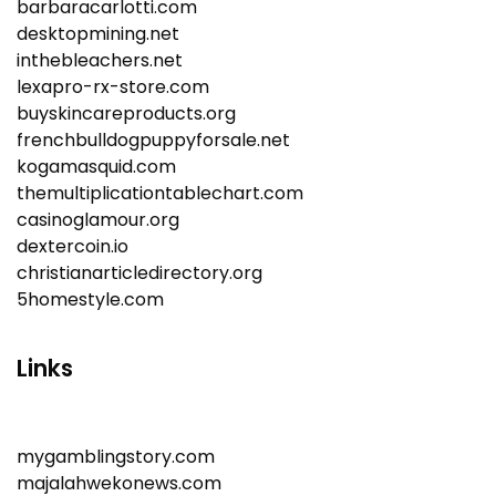
barbaracarlotti.com
desktopmining.net
inthebleachers.net
lexapro-rx-store.com
buyskincareproducts.org
frenchbulldogpuppyforsale.net
kogamasquid.com
themultiplicationtablechart.com
casinoglamour.org
dextercoin.io
christianarticledirectory.org
5homestyle.com
Links
mygamblingstory.com
majalahwekonews.com