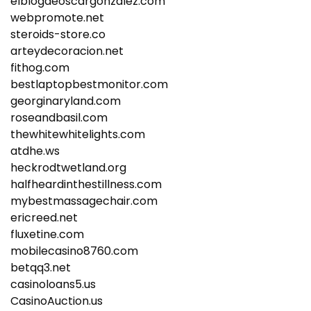
elblogdeoscargonzalez.com
webpromote.net
steroids-store.co
arteydecoracion.net
fithog.com
bestlaptopbestmonitor.com
georginaryland.com
roseandbasil.com
thewhitewhitelights.com
atdhe.ws
heckrodtwetland.org
halfheardinthestillness.com
mybestmassagechair.com
ericreed.net
fluxetine.com
mobilecasino8760.com
betqq3.net
casinoloans5.us
CasinoAuction.us