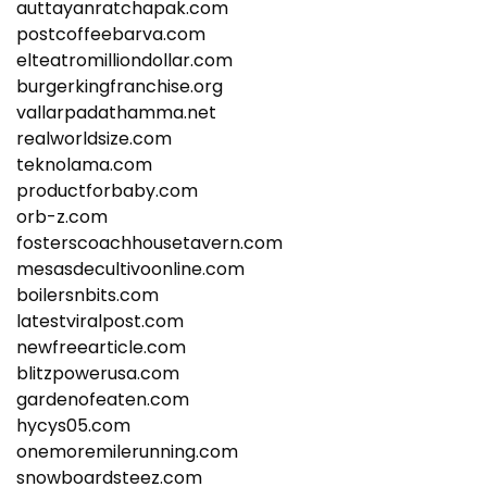
auttayanratchapak.com
postcoffeebarva.com
elteatromilliondollar.com
burgerkingfranchise.org
vallarpadathamma.net
realworldsize.com
teknolama.com
productforbaby.com
orb-z.com
fosterscoachhousetavern.com
mesasdecultivoonline.com
boilersnbits.com
latestviralpost.com
newfreearticle.com
blitzpowerusa.com
gardenofeaten.com
hycys05.com
onemoremilerunning.com
snowboardsteez.com