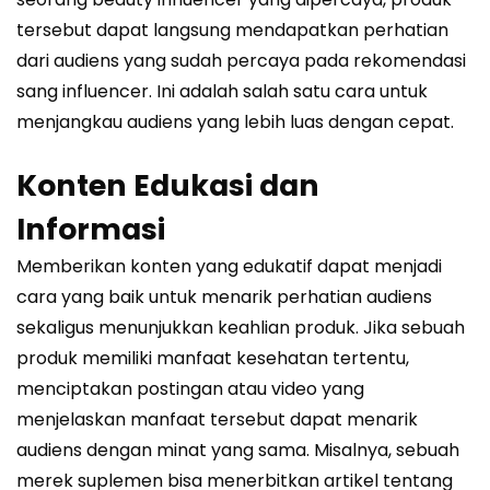
tersebut dapat langsung mendapatkan perhatian
dari audiens yang sudah percaya pada rekomendasi
sang influencer. Ini adalah salah satu cara untuk
menjangkau audiens yang lebih luas dengan cepat.
Konten Edukasi dan
Informasi
Memberikan konten yang edukatif dapat menjadi
cara yang baik untuk menarik perhatian audiens
sekaligus menunjukkan keahlian produk. Jika sebuah
produk memiliki manfaat kesehatan tertentu,
menciptakan postingan atau video yang
menjelaskan manfaat tersebut dapat menarik
audiens dengan minat yang sama. Misalnya, sebuah
merek suplemen bisa menerbitkan artikel tentang