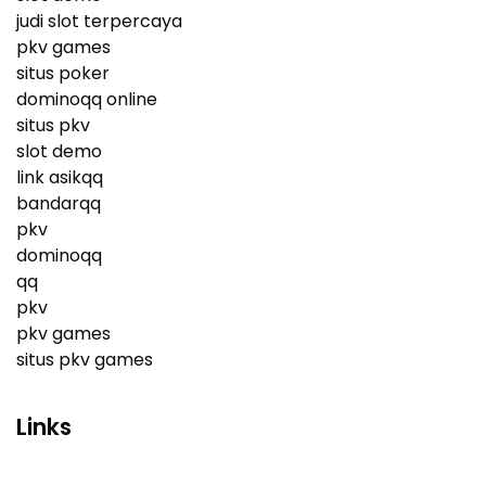
judi slot terpercaya
pkv games
situs poker
dominoqq online
situs pkv
slot demo
link asikqq
bandarqq
pkv
dominoqq
qq
pkv
pkv games
situs pkv games
Links