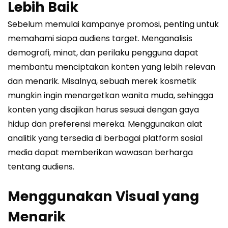
Lebih Baik
Sebelum memulai kampanye promosi, penting untuk
memahami siapa audiens target. Menganalisis
demografi, minat, dan perilaku pengguna dapat
membantu menciptakan konten yang lebih relevan
dan menarik. Misalnya, sebuah merek kosmetik
mungkin ingin menargetkan wanita muda, sehingga
konten yang disajikan harus sesuai dengan gaya
hidup dan preferensi mereka. Menggunakan alat
analitik yang tersedia di berbagai platform sosial
media dapat memberikan wawasan berharga
tentang audiens.
Menggunakan Visual yang
Menarik