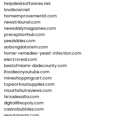
helpdesksoftwares.net
lovabowl.net
homeimprovementit.com
newstribunal.com
newsdailymagazines.com
preceptionhub.com
yeezislides.com
aobongdatotem.com
home-remedies-yeast-infection.com
electroreal.com
bestofmiami-dadecounty.com
ifoodieonyoutube.com
mineshoppingcart.com
topworkoutsupplies.com
mouthshutreviews.com
hirzadesalta.com
digitallifeopoly.com
casinobubbles.com
seputargym.com