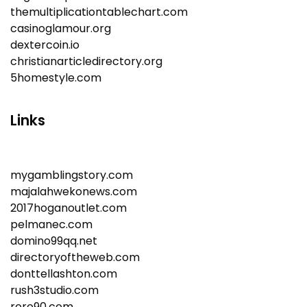
themultiplicationtablechart.com
casinoglamour.org
dextercoin.io
christianarticledirectory.org
5homestyle.com
Links
mygamblingstory.com
majalahwekonews.com
2017hoganoutlet.com
pelmanec.com
domino99qq.net
directoryoftheweb.com
donttellashton.com
rush3studio.com
roro90.com