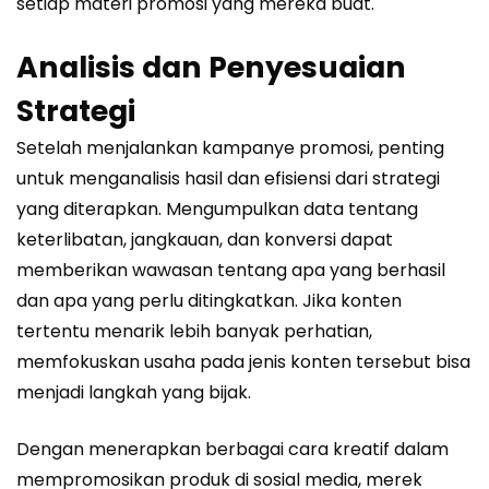
setiap materi promosi yang mereka buat.
Analisis dan Penyesuaian
Strategi
Setelah menjalankan kampanye promosi, penting
untuk menganalisis hasil dan efisiensi dari strategi
yang diterapkan. Mengumpulkan data tentang
keterlibatan, jangkauan, dan konversi dapat
memberikan wawasan tentang apa yang berhasil
dan apa yang perlu ditingkatkan. Jika konten
tertentu menarik lebih banyak perhatian,
memfokuskan usaha pada jenis konten tersebut bisa
menjadi langkah yang bijak.
Dengan menerapkan berbagai cara kreatif dalam
mempromosikan produk di sosial media, merek