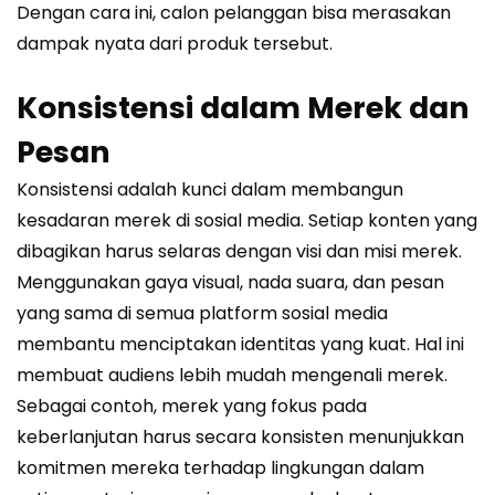
Dengan cara ini, calon pelanggan bisa merasakan
dampak nyata dari produk tersebut.
Konsistensi dalam Merek dan
Pesan
Konsistensi adalah kunci dalam membangun
kesadaran merek di sosial media. Setiap konten yang
dibagikan harus selaras dengan visi dan misi merek.
Menggunakan gaya visual, nada suara, dan pesan
yang sama di semua platform sosial media
membantu menciptakan identitas yang kuat. Hal ini
membuat audiens lebih mudah mengenali merek.
Sebagai contoh, merek yang fokus pada
keberlanjutan harus secara konsisten menunjukkan
komitmen mereka terhadap lingkungan dalam