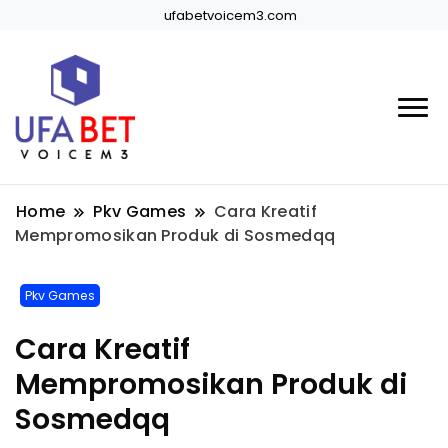
ufabetvoicem3.com
Home
Pkv Games
Cara Kreatif
Mempromosikan Produk di Sosmedqq
Pkv Games
Cara Kreatif
Mempromosikan Produk di
Sosmedqq