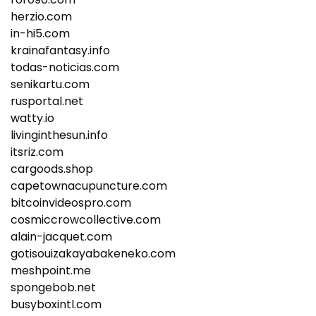
herzio.com
in-hi5.com
krainafantasy.info
todas-noticias.com
senikartu.com
rusportal.net
watty.io
livinginthesun.info
itsriz.com
cargoods.shop
capetownacupuncture.com
bitcoinvideospro.com
cosmiccrowcollective.com
alain-jacquet.com
gotisouizakayabakeneko.com
meshpoint.me
spongebob.net
busyboxintl.com