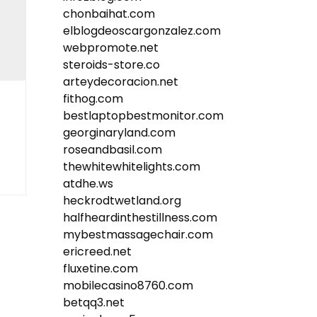
chonbaihat.com
elblogdeoscargonzalez.com
webpromote.net
steroids-store.co
arteydecoracion.net
fithog.com
bestlaptopbestmonitor.com
georginaryland.com
roseandbasil.com
thewhitewhitelights.com
atdhe.ws
heckrodtwetland.org
halfheardinthestillness.com
mybestmassagechair.com
ericreed.net
fluxetine.com
mobilecasino8760.com
betqq3.net