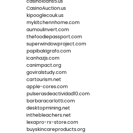
casinoloans5.us
CasinoAuction.us
kipooglecouk.us
mykitchennhome.com
aumoulinvert.com
thefoodiepassport.com
superwindowproject.com
papibakigrafo.com
icanhazjs.com
canimpact.org
goviralstudy.com
cartourism.net
apple-cores.com
pulserasdeactividad10.com
barbaracarlotti.com
desktopmining.net
inthebleachers.net
lexapro-rx-store.com
buyskincareproducts.org