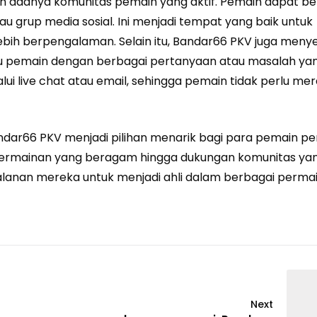
h adanya komunitas pemain yang aktif. Pemain dapat ber
 grup media sosial. Ini menjadi tempat yang baik untuk
ebih berpengalaman. Selain itu, Bandar66 PKV juga meny
 pemain dengan berbagai pertanyaan atau masalah ya
lui live chat atau email, sehingga pemain tidak perlu mer
dar66 PKV menjadi pilihan menarik bagi para pemain p
han permainan yang beragam hingga dukungan komunitas yan
anan mereka untuk menjadi ahli dalam berbagai perma
Next