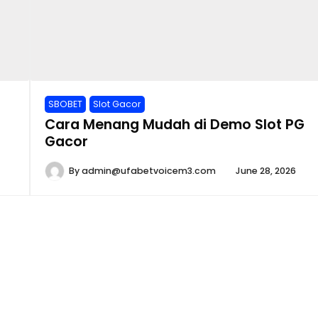
SBOBET
Slot Gacor
Cara Menang Mudah di Demo Slot PG
Gacor
By
admin@ufabetvoicem3.com
June 28, 2026