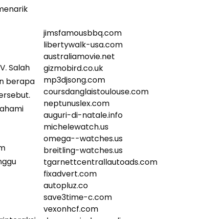
menarik
jimsfamousbbq.com
libertywalk-usa.com
australiamovie.net
V. Salah
gizmobird.co.uk
mp3djsong.com
an berapa
coursdanglaistoulouse.com
ersebut.
neptunuslex.com
mahami
auguri-di-natale.info
michelewatch.us
omega--watches.us
am
breitling-watches.us
nggu
tgarnettcentrallautoads.com
fixadvert.com
autopluz.co
save3time-c.com
vexonhcf.com